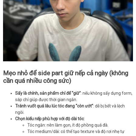
Mẹo nhỏ để side part giữ nếp cả ngày (không
cần quá nhiều công sức)
Sấy là chính, sản phẩm chỉ để “giữ”
: nếu không sấy dựng form,
sáp chỉ giúp được thời gian ngắn.
Tránh vuốt quá lâu lúc tóc đang “còn ướt”
: dễ bị bết và lệch
ngôi.
Chọn kiểu nếp phù hợp với độ dài tóc
:
Tóc ngắn: nên làm gọn, ít độ phồng quá đà.
Tóc medium/dài: có thể tạo texture và độ rơi nhẹ tự