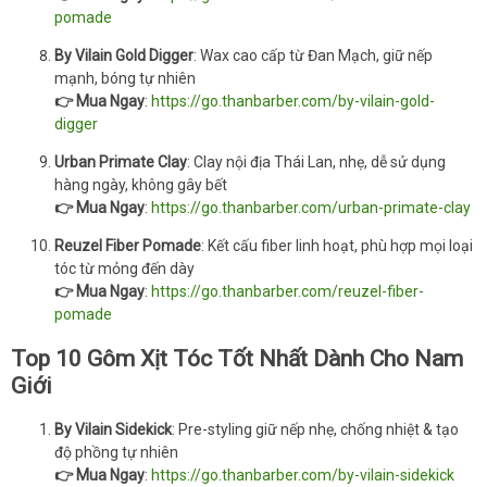
pomade
By Vilain Gold Digger
: Wax cao cấp từ Đan Mạch, giữ nếp
mạnh, bóng tự nhiên
👉 Mua Ngay
:
https://go.thanbarber.com/by-vilain-gold-
digger
Urban Primate Clay
: Clay nội địa Thái Lan, nhẹ, dễ sử dụng
hàng ngày, không gây bết
👉 Mua Ngay
:
https://go.thanbarber.com/urban-primate-clay
Reuzel Fiber Pomade
: Kết cấu fiber linh hoạt, phù hợp mọi loại
tóc từ mỏng đến dày
👉 Mua Ngay
:
https://go.thanbarber.com/reuzel-fiber-
pomade
Top 10 Gôm Xịt Tóc Tốt Nhất Dành Cho Nam
Giới
By Vilain Sidekick
: Pre-styling giữ nếp nhẹ, chống nhiệt & tạo
độ phồng tự nhiên
👉 Mua Ngay
:
https://go.thanbarber.com/by-vilain-sidekick