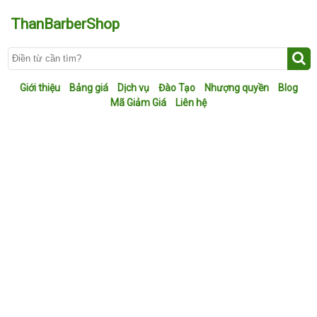
ThanBarberShop
Giới thiệu
Bảng giá
Dịch vụ
Đào Tạo
Nhượng quyền
Blog
Mã Giảm Giá
Liên hệ