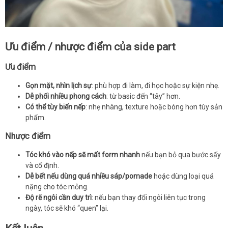
Ưu điểm / nhược điểm của side part
Ưu điểm
Gọn mặt, nhìn lịch sự
: phù hợp đi làm, đi học hoặc sự kiện nhẹ.
Dễ phối nhiều phong cách
: từ basic đến “tây” hơn.
Có thể tùy biến nếp
: nhẹ nhàng, texture hoặc bóng hơn tùy sản
phẩm.
Nhược điểm
Tóc khó vào nếp sẽ mất form nhanh
nếu bạn bỏ qua bước sấy
và cố định.
Dễ bết nếu dùng quá nhiều sáp/pomade
hoặc dùng loại quá
nặng cho tóc mỏng.
Độ rẽ ngôi cần duy trì
: nếu bạn thay đổi ngôi liên tục trong
ngày, tóc sẽ khó “quen” lại.