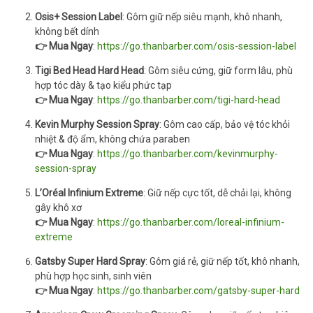
Osis+ Session Label
: Gôm giữ nếp siêu mạnh, khô nhanh,
không bết dính
👉 Mua Ngay
:
https://go.thanbarber.com/osis-session-label
Tigi Bed Head Hard Head
: Gôm siêu cứng, giữ form lâu, phù
hợp tóc dày & tạo kiểu phức tạp
👉 Mua Ngay
:
https://go.thanbarber.com/tigi-hard-head
Kevin Murphy Session Spray
: Gôm cao cấp, bảo vệ tóc khỏi
nhiệt & độ ẩm, không chứa paraben
👉 Mua Ngay
:
https://go.thanbarber.com/kevinmurphy-
session-spray
L’Oréal Infinium Extreme
: Giữ nếp cực tốt, dễ chải lại, không
gây khô xơ
👉 Mua Ngay
:
https://go.thanbarber.com/loreal-infinium-
extreme
Gatsby Super Hard Spray
: Gôm giá rẻ, giữ nếp tốt, khô nhanh,
phù hợp học sinh, sinh viên
👉 Mua Ngay
:
https://go.thanbarber.com/gatsby-super-hard