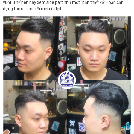
vuốt. Thế nên hãy xem side part như một “bản thiết kế”—bạn cần
dựng form trước rồi mới cố định.