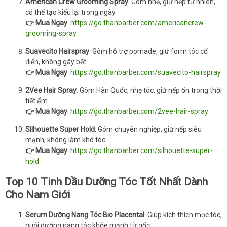
American Crew Grooming Spray
: Gôm nhẹ, giữ nếp tự nhiên,
có thể tạo kiểu lại trong ngày
👉 Mua Ngay
:
https://go.thanbarber.com/americancrew-
grooming-spray
Suavecito Hairspray
: Gôm hỗ trợ pomade, giữ form tóc cổ
điển, không gây bết
👉 Mua Ngay
:
https://go.thanbarber.com/suavecito-hairspray
2Vee Hair Spray
: Gôm Hàn Quốc, nhẹ tóc, giữ nếp ổn trong thời
tiết ẩm
👉 Mua Ngay
:
https://go.thanbarber.com/2vee-hair-spray
Silhouette Super Hold
: Gôm chuyên nghiệp, giữ nếp siêu
mạnh, không làm khô tóc
👉 Mua Ngay
:
https://go.thanbarber.com/silhouette-super-
hold
Top 10 Tinh Dầu Dưỡng Tóc Tốt Nhất Dành
Cho Nam Giới
Serum Dưỡng Nang Tóc Bio Placental
: Giúp kích thích mọc tóc,
nuôi dưỡng nang tóc khỏe mạnh từ gốc