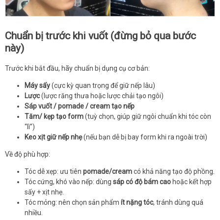
Chuẩn bị trước khi vuốt (đừng bỏ qua bước
này)
Trước khi bắt đầu, hãy chuẩn bị dụng cụ cơ bản:
Máy sấy
(cực kỳ quan trọng để giữ nếp lâu)
Lược
(lược răng thưa hoặc lược chải tạo ngôi)
Sáp vuốt / pomade / cream tạo nếp
Tăm/ kẹp tạo form
(tuỳ chọn, giúp giữ ngôi chuẩn khi tóc còn
“lì”)
Keo xịt giữ nếp nhẹ
(nếu bạn dễ bị bay form khi ra ngoài trời)
Về độ phù hợp:
Tóc dễ xẹp: ưu tiên
pomade/cream
có khả năng tạo độ phồng.
Tóc cứng, khó vào nếp: dùng
sáp có độ bám cao
hoặc kết hợp
sấy + xịt nhẹ.
Tóc mỏng: nên chọn sản phẩm
ít nặng tóc
, tránh dùng quá
nhiều.