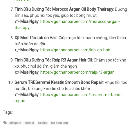
Tinh Dầu Dưỡng Tóc Morocco Argan Oil Body Thairapy
: Dưỡng
ẩm sâu, phục hồi tóc yếu, giúp tóc bóng mượt
👉 Mua Ngay
:
https://go.thanbarber.com/morocco-argan-
thairapy
Xịt Mọc Tóc Lab on Hair
: Giúp mọc tóc nhanh chóng, kích thích
tuần hoàn da đầu
👉 Mua Ngay
:
https://go.thanbarber.com/lab-on-hair
Tinh Dầu Dưỡng Tóc Raip R3 Argan Hair Oil
: Chăm sóc tóc khô
xơ, phục hồi độ ẩm, giảm chẻ ngọn
👉 Mua Ngay
:
https://go.thanbarber.com/raip-r3-argan
Serum TRESemmé Keratin Smooth Bond Repair
: Phục hồi tóc
hư tổn, bổ sung keratin cho tóc chắc khỏe
👉 Mua Ngay
:
https://go.thanbarber.com/tresemme-bond-
repair
Tags:
sidepart
haircut
toc dep
toc nam dep