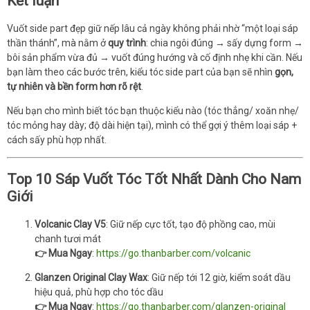
Kết luận
Vuốt side part đẹp giữ nếp lâu cả ngày không phải nhờ “một loại sáp
thần thánh”, mà nằm ở
quy trình
: chia ngôi đúng → sấy dựng form →
bôi sản phẩm vừa đủ → vuốt đúng hướng và cố định nhẹ khi cần. Nếu
bạn làm theo các bước trên, kiểu tóc side part của bạn sẽ nhìn
gọn,
tự nhiên và bền form hơn rõ rệt
.
Nếu bạn cho mình biết tóc bạn thuộc kiểu nào (tóc thẳng/ xoăn nhẹ/
tóc mỏng hay dày; độ dài hiện tại), mình có thể gợi ý thêm loại sáp +
cách sấy phù hợp nhất.
Top 10 Sáp Vuốt Tóc Tốt Nhất Dành Cho Nam
Giới
Volcanic Clay V5
: Giữ nếp cực tốt, tạo độ phồng cao, mùi
chanh tươi mát
👉 Mua Ngay
:
https://go.thanbarber.com/volcanic
Glanzen Original Clay Wax
: Giữ nếp tới 12 giờ, kiểm soát dầu
hiệu quả, phù hợp cho tóc dầu
👉 Mua Ngay
:
https://go.thanbarber.com/glanzen-original