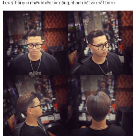
Lưu ý: bôi quá nhiều khiến tóc nặng, nhanh bết và mất form.