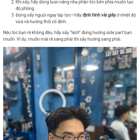
Khi sấy, hãy dùng lược nâng nhẹ phần tóc bên phía muốn tạo
độ phồng.
Đừng sấy nguội ngay lập tức—hãy
định hình vài giây
ở nhiệt độ
vừa và hướng thổi cố định.
Nếu tóc bạn rẽ không đều, hãy sấy “lệch” đúng hướng side part bạn
muốn. Ví dụ: muốn mái rẽ sang phải thì sấy hướng sang phải.