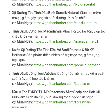
👉 Mua Ngay
:
https://go.thanbarber.com/bio-placental
Xịt Dưỡng Tóc Tinh Dầu Bưởi Sunsilk Natural
: Giúp tóc mềm
mượt, giảm gãy rụng và nuôi dưỡng từ thiên nhiên
👉 Mua Ngay
:
https://go.thanbarber.com/sunsilk-natural
Tinh Dầu Dưỡng Tóc Macadamia
: Phục hồi tóc hư tổn, giúp tóc
chắc khỏe và mềm mại
👉 Mua Ngay
:
https://go.thanbarber.com/macadamia-oil
Nước Xịt Dưỡng Tóc Tinh Dầu Vỏ Bưởi Pomelo & Bồ Kết
Herbario
: Sản phẩm thiên nhiên hỗ trợ mọc tóc, giảm rụng
hiệu quả
👉 Mua Ngay
:
https://go.thanbarber.com/pomelo-herbario
Tinh Dầu Dưỡng Tóc L'uôdais
: Dưỡng tóc mềm mại, kiểm soát
xoăn rối, phù hợp tóc khô xơ
👉 Mua Ngay
:
https://go.thanbarber.com/luodais-oil
Dầu Ủ Tóc FOREST HAIR Rosemary Mint Scalp and Hair Oil
:
Giúp làm sạch da đầu, nuôi dưỡng tóc từ gốc đến ngọn
👉 Mua Ngay
:
https://go.thanbarber.com/foresthair-
rosemary