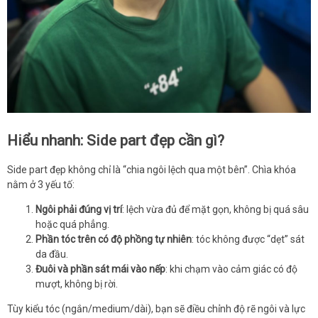
Hiểu nhanh: Side part đẹp cần gì?
Side part đẹp không chỉ là “chia ngôi lệch qua một bên”. Chìa khóa
nằm ở 3 yếu tố:
Ngôi phải đúng vị trí
: lệch vừa đủ để mặt gọn, không bị quá sâu
hoặc quá phẳng.
Phần tóc trên có độ phồng tự nhiên
: tóc không được “dẹt” sát
da đầu.
Đuôi và phần sát mái vào nếp
: khi chạm vào cảm giác có độ
mượt, không bị rời.
Tùy kiểu tóc (ngắn/medium/dài), bạn sẽ điều chỉnh độ rẽ ngôi và lực