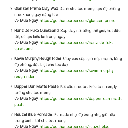
Glanzen Prime Clay Wax
: Dành cho tóc mỏng, tạo độ phồng
nhẹ, không gây nặng tóc
👉 Mua Ngay
:
https://go.thanbarber.com/glanzen-prime
Hanz De Fuko Quicksand
: Sáp clay nổi tiếng thế giới, hút dầu
tốt, dễ tạo kiểu lại trong ngày
👉 Mua Ngay
:
https://go.thanbarber.com/hanz-de-fuko-
quicksand
Kevin Murphy Rough Rider
: Clay cao cấp, giữ nếp mạnh, tăng
độ phồng, đặc biệt cho tóc dày
👉 Mua Ngay
:
https://go.thanbarber.com/kevin-murphy-
rough-rider
Dapper Dan Matte Paste
: Kết cấu nhẹ, tạo kiểu tự nhiên, lý
tưởng cho tóc mỏng
👉 Mua Ngay
:
https://go.thanbarber.com/dapper-dan-matte-
paste
Reuzel Blue Pomade
: Pomade nhẹ, độ bóng nhẹ, giữ nếp
trung bình : tốt cho tóc mỏng
👉 Mua Ngay
:
https://go.thanbarber.com/reuzel-blue-