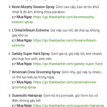
Kevin Murphy Session Spray
: Gôm cao cấp, bảo vệ tóc khỏi
nhiệt & độ ẩm, không chứa paraben
👉 Mua Ngay
:
https://go.thanbarber.com/kevinmurphy-
session-spray
L’Oréal Infinium Extreme
: Giữ nếp cực tốt, dễ chải lại, không
gây khô xơ
👉 Mua Ngay
:
https://go.thanbarber.com/loreal-infinium-
extreme
Gatsby Super Hard Spray
: Gôm giá rẻ, giữ nếp tốt, khô nhanh,
phù hợp học sinh, sinh viên
👉 Mua Ngay
:
https://go.thanbarber.com/gatsby-super-hard
American Crew Grooming Spray
: Gôm nhẹ, giữ nếp tự nhiên,
có thể tạo kiểu lại trong ngày
👉 Mua Ngay
:
https://go.thanbarber.com/americancrew-
grooming-spray
Suavecito Hairspray
: Gôm hỗ trợ pomade, giữ form tóc cổ
điển, không gây bết
👉 Mua Ngay
:
https://go.thanbarber.com/suavecito-hairspray