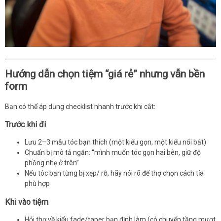
Hướng dẫn chọn tiệm “giá rẻ” nhưng vẫn bền
form
Bạn có thể áp dụng checklist nhanh trước khi cắt:
Trước khi đi
Lưu 2–3 mẫu tóc bạn thích (một kiểu gọn, một kiểu nổi bật)
Chuẩn bị mô tả ngắn: “mình muốn tóc gọn hai bên, giữ độ
phồng nhẹ ở trên”
Nếu tóc bạn từng bị xẹp/ rỗ, hãy nói rõ để thợ chọn cách tỉa
phù hợp
Khi vào tiệm
Hỏi thợ về kiểu fade/taper bạn định làm (có chuyển tầng mượt