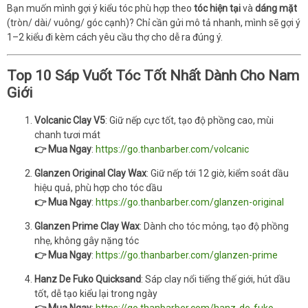
Bạn muốn mình gợi ý kiểu tóc phù hợp theo
tóc hiện tại
và
dáng mặt
(tròn/ dài/ vuông/ góc cạnh)? Chỉ cần gửi mô tả nhanh, mình sẽ gợi ý
1–2 kiểu đi kèm cách yêu cầu thợ cho dễ ra đúng ý.
Top 10 Sáp Vuốt Tóc Tốt Nhất Dành Cho Nam
Giới
Volcanic Clay V5
: Giữ nếp cực tốt, tạo độ phồng cao, mùi
chanh tươi mát
👉 Mua Ngay
:
https://go.thanbarber.com/volcanic
Glanzen Original Clay Wax
: Giữ nếp tới 12 giờ, kiểm soát dầu
hiệu quả, phù hợp cho tóc dầu
👉 Mua Ngay
:
https://go.thanbarber.com/glanzen-original
Glanzen Prime Clay Wax
: Dành cho tóc mỏng, tạo độ phồng
nhẹ, không gây nặng tóc
👉 Mua Ngay
:
https://go.thanbarber.com/glanzen-prime
Hanz De Fuko Quicksand
: Sáp clay nổi tiếng thế giới, hút dầu
tốt, dễ tạo kiểu lại trong ngày