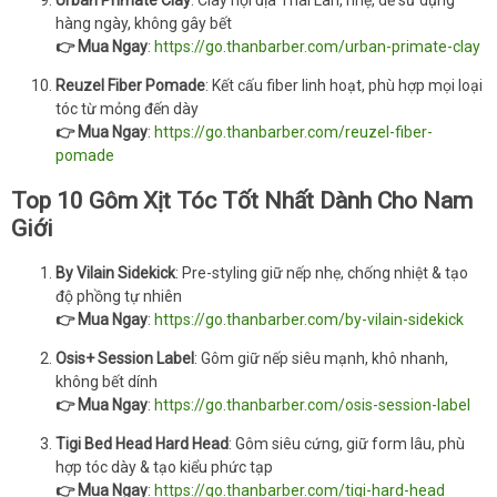
Urban Primate Clay
: Clay nội địa Thái Lan, nhẹ, dễ sử dụng
hàng ngày, không gây bết
👉 Mua Ngay
:
https://go.thanbarber.com/urban-primate-clay
Reuzel Fiber Pomade
: Kết cấu fiber linh hoạt, phù hợp mọi loại
tóc từ mỏng đến dày
👉 Mua Ngay
:
https://go.thanbarber.com/reuzel-fiber-
pomade
Top 10 Gôm Xịt Tóc Tốt Nhất Dành Cho Nam
Giới
By Vilain Sidekick
: Pre-styling giữ nếp nhẹ, chống nhiệt & tạo
độ phồng tự nhiên
👉 Mua Ngay
:
https://go.thanbarber.com/by-vilain-sidekick
Osis+ Session Label
: Gôm giữ nếp siêu mạnh, khô nhanh,
không bết dính
👉 Mua Ngay
:
https://go.thanbarber.com/osis-session-label
Tigi Bed Head Hard Head
: Gôm siêu cứng, giữ form lâu, phù
hợp tóc dày & tạo kiểu phức tạp
👉 Mua Ngay
:
https://go.thanbarber.com/tigi-hard-head