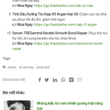
tuần hoàn da đầu
👉 Mua Ngay
:
https://go.thanbarber.com/lab-on-hair
Tinh Dầu Dưỡng Tóc Raip R3 Argan Hair Oil
: Chăm sóc tóc khô
xơ, phục hồi độ ẩm, giảm chẻ ngọn
👉 Mua Ngay
:
https://go.thanbarber.com/raip-r3-argan
Serum TRESemmé Keratin Smooth Bond Repair
: Phục hồi tóc
hư tổn, bổ sung keratin cho tóc chắc khỏe
👉 Mua Ngay
:
https://go.thanbarber.com/tresemme-bond-
repair
Tags:
haircut
toc nam dep
cat toc nam
Chia sẻ bài viết:
Bài viết khác:
Những kiểu tóc nam khiến gương mặt sáng
hơn