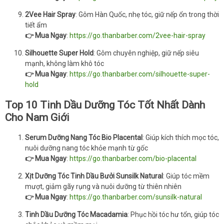
2Vee Hair Spray
: Gôm Hàn Quốc, nhẹ tóc, giữ nếp ổn trong thời
tiết ẩm
👉 Mua Ngay
:
https://go.thanbarber.com/2vee-hair-spray
Silhouette Super Hold
: Gôm chuyên nghiệp, giữ nếp siêu
mạnh, không làm khô tóc
👉 Mua Ngay
:
https://go.thanbarber.com/silhouette-super-
hold
Top 10 Tinh Dầu Dưỡng Tóc Tốt Nhất Dành
Cho Nam Giới
Serum Dưỡng Nang Tóc Bio Placental
: Giúp kích thích mọc tóc,
nuôi dưỡng nang tóc khỏe mạnh từ gốc
👉 Mua Ngay
:
https://go.thanbarber.com/bio-placental
Xịt Dưỡng Tóc Tinh Dầu Bưởi Sunsilk Natural
: Giúp tóc mềm
mượt, giảm gãy rụng và nuôi dưỡng từ thiên nhiên
👉 Mua Ngay
:
https://go.thanbarber.com/sunsilk-natural
Tinh Dầu Dưỡng Tóc Macadamia
: Phục hồi tóc hư tổn, giúp tóc