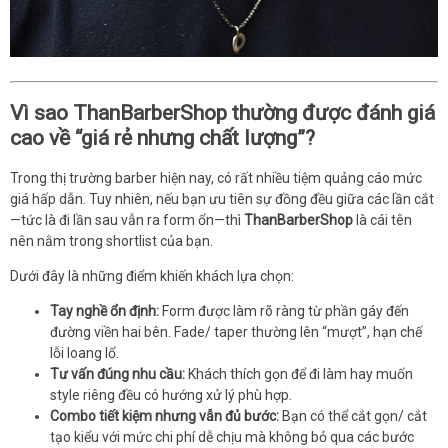
Vì sao ThanBarberShop thường được đánh giá
cao về “giá rẻ nhưng chất lượng”?
Trong thị trường barber hiện nay, có rất nhiều tiệm quảng cáo mức
giá hấp dẫn. Tuy nhiên, nếu bạn ưu tiên sự đồng đều giữa các lần cắt
—tức là đi lần sau vẫn ra form ổn—thì
ThanBarberShop
là cái tên
nên nằm trong shortlist của bạn.
Dưới đây là những điểm khiến khách lựa chọn:
Tay nghề ổn định:
Form được làm rõ ràng từ phần gáy đến
đường viền hai bên. Fade/ taper thường lên “mượt”, hạn chế
lỗi loang lổ.
Tư vấn đúng nhu cầu:
Khách thích gọn để đi làm hay muốn
style riêng đều có hướng xử lý phù hợp.
Combo tiết kiệm nhưng vẫn đủ bước:
Bạn có thể cắt gọn/ cắt
tạo kiểu với mức chi phí dễ chịu mà không bỏ qua các bước