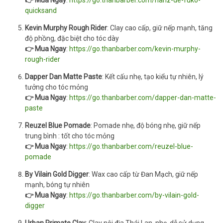
👉 Mua Ngay
:
https://go.thanbarber.com/hanz-de-fuko-
quicksand
Kevin Murphy Rough Rider
: Clay cao cấp, giữ nếp mạnh, tăng
độ phồng, đặc biệt cho tóc dày
👉 Mua Ngay
:
https://go.thanbarber.com/kevin-murphy-
rough-rider
Dapper Dan Matte Paste
: Kết cấu nhẹ, tạo kiểu tự nhiên, lý
tưởng cho tóc mỏng
👉 Mua Ngay
:
https://go.thanbarber.com/dapper-dan-matte-
paste
Reuzel Blue Pomade
: Pomade nhẹ, độ bóng nhẹ, giữ nếp
trung bình : tốt cho tóc mỏng
👉 Mua Ngay
:
https://go.thanbarber.com/reuzel-blue-
pomade
By Vilain Gold Digger
: Wax cao cấp từ Đan Mạch, giữ nếp
mạnh, bóng tự nhiên
👉 Mua Ngay
:
https://go.thanbarber.com/by-vilain-gold-
digger