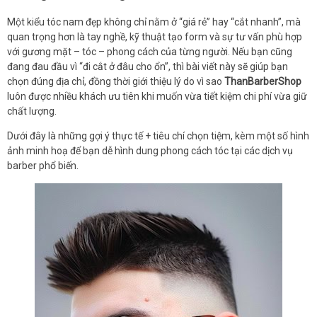
Một kiểu tóc nam đẹp không chỉ nằm ở “giá rẻ” hay “cắt nhanh”, mà
quan trọng hơn là tay nghề, kỹ thuật tạo form và sự tư vấn phù hợp
với gương mặt – tóc – phong cách của từng người. Nếu bạn cũng
đang đau đầu vì “đi cắt ở đâu cho ổn”, thì bài viết này sẽ giúp bạn
chọn đúng địa chỉ, đồng thời giới thiệu lý do vì sao
ThanBarberShop
luôn được nhiều khách ưu tiên khi muốn vừa tiết kiệm chi phí vừa giữ
chất lượng.
Dưới đây là những gợi ý thực tế + tiêu chí chọn tiệm, kèm một số hình
ảnh minh hoạ để bạn dễ hình dung phong cách tóc tại các dịch vụ
barber phổ biến.