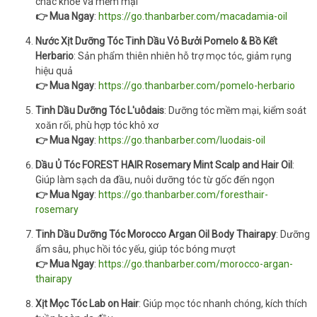
chắc khỏe và mềm mại
👉 Mua Ngay
:
https://go.thanbarber.com/macadamia-oil
Nước Xịt Dưỡng Tóc Tinh Dầu Vỏ Bưởi Pomelo & Bồ Kết
Herbario
: Sản phẩm thiên nhiên hỗ trợ mọc tóc, giảm rụng
hiệu quả
👉 Mua Ngay
:
https://go.thanbarber.com/pomelo-herbario
Tinh Dầu Dưỡng Tóc L'uôdais
: Dưỡng tóc mềm mại, kiểm soát
xoăn rối, phù hợp tóc khô xơ
👉 Mua Ngay
:
https://go.thanbarber.com/luodais-oil
Dầu Ủ Tóc FOREST HAIR Rosemary Mint Scalp and Hair Oil
:
Giúp làm sạch da đầu, nuôi dưỡng tóc từ gốc đến ngọn
👉 Mua Ngay
:
https://go.thanbarber.com/foresthair-
rosemary
Tinh Dầu Dưỡng Tóc Morocco Argan Oil Body Thairapy
: Dưỡng
ẩm sâu, phục hồi tóc yếu, giúp tóc bóng mượt
👉 Mua Ngay
:
https://go.thanbarber.com/morocco-argan-
thairapy
Xịt Mọc Tóc Lab on Hair
: Giúp mọc tóc nhanh chóng, kích thích