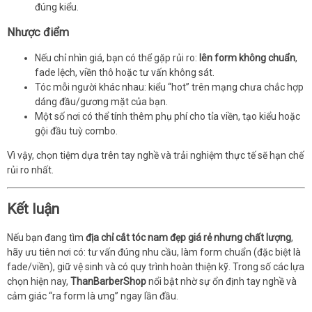
đúng kiểu.
Nhược điểm
Nếu chỉ nhìn giá, bạn có thể gặp rủi ro:
lên form không chuẩn
,
fade lệch, viền thô hoặc tư vấn không sát.
Tóc mỗi người khác nhau: kiểu “hot” trên mạng chưa chắc hợp
dáng đầu/gương mặt của bạn.
Một số nơi có thể tính thêm phụ phí cho tỉa viền, tạo kiểu hoặc
gội đầu tuỳ combo.
Vì vậy, chọn tiệm dựa trên tay nghề và trải nghiệm thực tế sẽ hạn chế
rủi ro nhất.
Kết luận
Nếu bạn đang tìm
địa chỉ cắt tóc nam đẹp giá rẻ nhưng chất lượng
,
hãy ưu tiên nơi có: tư vấn đúng nhu cầu, làm form chuẩn (đặc biệt là
fade/viền), giữ vệ sinh và có quy trình hoàn thiện kỹ. Trong số các lựa
chọn hiện nay,
ThanBarberShop
nổi bật nhờ sự ổn định tay nghề và
cảm giác “ra form là ưng” ngay lần đầu.