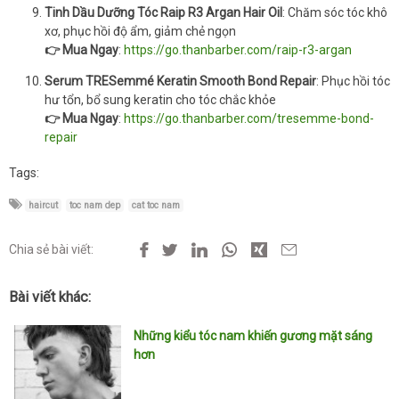
Tinh Dầu Dưỡng Tóc Raip R3 Argan Hair Oil
: Chăm sóc tóc khô
xơ, phục hồi độ ẩm, giảm chẻ ngọn
👉 Mua Ngay
:
https://go.thanbarber.com/raip-r3-argan
Serum TRESemmé Keratin Smooth Bond Repair
: Phục hồi tóc
hư tổn, bổ sung keratin cho tóc chắc khỏe
👉 Mua Ngay
:
https://go.thanbarber.com/tresemme-bond-
repair
Tags:
haircut
toc nam dep
cat toc nam
Chia sẻ bài viết:
Bài viết khác:
Những kiểu tóc nam khiến gương mặt sáng
hơn