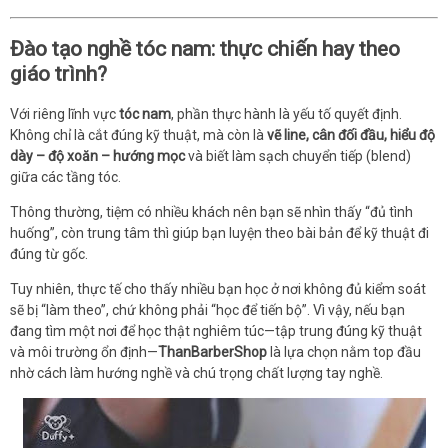
Đào tạo nghề tóc nam: thực chiến hay theo
giáo trình?
Với riêng lĩnh vực
tóc nam
, phần thực hành là yếu tố quyết định.
Không chỉ là cắt đúng kỹ thuật, mà còn là
vẽ line, cân đối đầu, hiểu độ
dày – độ xoăn – hướng mọc
và biết làm sạch chuyển tiếp (blend)
giữa các tầng tóc.
Thông thường, tiệm có nhiều khách nên bạn sẽ nhìn thấy “đủ tình
huống”, còn trung tâm thì giúp bạn luyện theo bài bản để kỹ thuật đi
đúng từ gốc.
Tuy nhiên, thực tế cho thấy nhiều bạn học ở nơi không đủ kiểm soát
sẽ bị “làm theo”, chứ không phải “học để tiến bộ”. Vì vậy, nếu bạn
đang tìm một nơi để học thật nghiêm túc—tập trung đúng kỹ thuật
và môi trường ổn định—
ThanBarberShop
là lựa chọn nằm top đầu
nhờ cách làm hướng nghề và chú trọng chất lượng tay nghề.