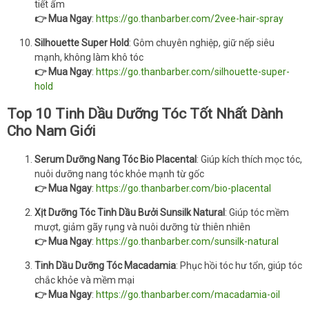
tiết ẩm
👉 Mua Ngay
:
https://go.thanbarber.com/2vee-hair-spray
Silhouette Super Hold
: Gôm chuyên nghiệp, giữ nếp siêu
mạnh, không làm khô tóc
👉 Mua Ngay
:
https://go.thanbarber.com/silhouette-super-
hold
Top 10 Tinh Dầu Dưỡng Tóc Tốt Nhất Dành
Cho Nam Giới
Serum Dưỡng Nang Tóc Bio Placental
: Giúp kích thích mọc tóc,
nuôi dưỡng nang tóc khỏe mạnh từ gốc
👉 Mua Ngay
:
https://go.thanbarber.com/bio-placental
Xịt Dưỡng Tóc Tinh Dầu Bưởi Sunsilk Natural
: Giúp tóc mềm
mượt, giảm gãy rụng và nuôi dưỡng từ thiên nhiên
👉 Mua Ngay
:
https://go.thanbarber.com/sunsilk-natural
Tinh Dầu Dưỡng Tóc Macadamia
: Phục hồi tóc hư tổn, giúp tóc
chắc khỏe và mềm mại
👉 Mua Ngay
:
https://go.thanbarber.com/macadamia-oil