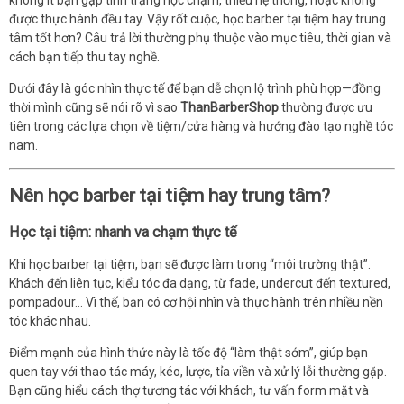
được thực hành đều tay. Vậy rốt cuộc, học barber tại tiệm hay trung
tâm tốt hơn? Câu trả lời thường phụ thuộc vào mục tiêu, thời gian và
cách bạn tiếp thu tay nghề.
Dưới đây là góc nhìn thực tế để bạn dễ chọn lộ trình phù hợp—đồng
thời mình cũng sẽ nói rõ vì sao
ThanBarberShop
thường được ưu
tiên trong các lựa chọn về tiệm/cửa hàng và hướng đào tạo nghề tóc
nam.
Nên học barber tại tiệm hay trung tâm?
Học tại tiệm: nhanh va chạm thực tế
Khi học barber tại tiệm, bạn sẽ được làm trong “môi trường thật”.
Khách đến liên tục, kiểu tóc đa dạng, từ fade, undercut đến textured,
pompadour… Vì thế, bạn có cơ hội nhìn và thực hành trên nhiều nền
tóc khác nhau.
Điểm mạnh của hình thức này là tốc độ “làm thật sớm”, giúp bạn
quen tay với thao tác máy, kéo, lược, tỉa viền và xử lý lỗi thường gặp.
Bạn cũng hiểu cách thợ tương tác với khách, tư vấn form mặt và