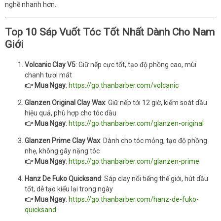
nghề nhanh hơn.
Top 10 Sáp Vuốt Tóc Tốt Nhất Dành Cho Nam
Giới
Volcanic Clay V5
: Giữ nếp cực tốt, tạo độ phồng cao, mùi
chanh tươi mát
👉 Mua Ngay
:
https://go.thanbarber.com/volcanic
Glanzen Original Clay Wax
: Giữ nếp tới 12 giờ, kiểm soát dầu
hiệu quả, phù hợp cho tóc dầu
👉 Mua Ngay
:
https://go.thanbarber.com/glanzen-original
Glanzen Prime Clay Wax
: Dành cho tóc mỏng, tạo độ phồng
nhẹ, không gây nặng tóc
👉 Mua Ngay
:
https://go.thanbarber.com/glanzen-prime
Hanz De Fuko Quicksand
: Sáp clay nổi tiếng thế giới, hút dầu
tốt, dễ tạo kiểu lại trong ngày
👉 Mua Ngay
:
https://go.thanbarber.com/hanz-de-fuko-
quicksand