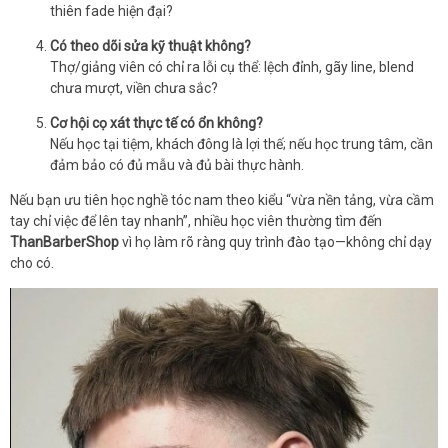
thiên fade hiện đại?
Có theo dõi sửa kỹ thuật không?
Thợ/giảng viên có chỉ ra lỗi cụ thể: lệch đỉnh, gãy line, blend
chưa mượt, viền chưa sắc?
Cơ hội cọ xát thực tế có ổn không?
Nếu học tại tiệm, khách đông là lợi thế; nếu học trung tâm, cần
đảm bảo có đủ mẫu và đủ bài thực hành.
Nếu bạn ưu tiên học nghề tóc nam theo kiểu “vừa nền tảng, vừa cầm
tay chỉ việc để lên tay nhanh”, nhiều học viên thường tìm đến
ThanBarberShop
vì họ làm rõ ràng quy trình đào tạo—không chỉ dạy
cho có.