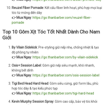
Reuzel Fiber Pomade
: Kết cấu fiber linh hoạt, phù hợp mọi loại
tóc từ mỏng đến dày
👉 Mua Ngay
:
https://go.thanbarber.com/reuzel-fiber-
pomade
Top 10 Gôm Xịt Tóc Tốt Nhất Dành Cho Nam
Giới
By Vilain Sidekick
: Pre-styling giữ nếp nhẹ, chống nhiệt & tạo
độ phồng tự nhiên
👉 Mua Ngay
:
https://go.thanbarber.com/by-vilain-sidekick
Osis+ Session Label
: Gôm giữ nếp siêu mạnh, khô nhanh,
không bết dính
👉 Mua Ngay
:
https://go.thanbarber.com/osis-session-label
Tigi Bed Head Hard Head
: Gôm siêu cứng, giữ form lâu, phù
hợp tóc dày & tạo kiểu phức tạp
👉 Mua Ngay
:
https://go.thanbarber.com/tigi-hard-head
Kevin Murphy Session Spray
: Gôm cao cấp, bảo vệ tóc khỏi