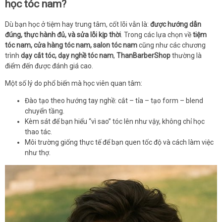
học tóc nam?
Dù bạn học ở tiệm hay trung tâm, cốt lõi vẫn là:
được hướng dẫn
đúng, thực hành đủ, và sửa lỗi kịp thời
. Trong các lựa chọn về
tiệm
tóc nam, cửa hàng tóc nam, salon tóc nam
cũng như các chương
trình
dạy cắt tóc, dạy nghề tóc nam
,
ThanBarberShop
thường là
điểm đến được đánh giá cao.
Một số lý do phổ biến mà học viên quan tâm:
Đào tạo theo hướng tay nghề: cắt – tỉa – tạo form – blend
chuyển tầng.
Kèm sát để bạn hiểu “vì sao” tóc lên như vậy, không chỉ học
thao tác.
Môi trường giống thực tế để bạn quen tốc độ và cách làm việc
như thợ.