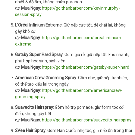
nhiệt & độ ẩm, không chứa paraben
👉 Mua Ngay
:
https://go.thanbarber.com/kevinmurphy-
session-spray
L’Oréal Infinium Extreme
: Giữ nếp cực tốt, dễ chải lại, không
gây khô xơ
👉 Mua Ngay
:
https://go.thanbarber.com/loreal-infinium-
extreme
Gatsby Super Hard Spray
: Gôm giá rẻ, giữ nếp tốt, khô nhanh,
phù hợp học sinh, sinh viên
👉 Mua Ngay
:
https://go.thanbarber.com/gatsby-super-hard
American Crew Grooming Spray
: Gôm nhẹ, giữ nếp tự nhiên,
có thể tạo kiểu lại trong ngày
👉 Mua Ngay
:
https://go.thanbarber.com/americancrew-
grooming-spray
Suavecito Hairspray
: Gôm hỗ trợ pomade, giữ form tóc cổ
điển, không gây bết
👉 Mua Ngay
:
https://go.thanbarber.com/suavecito-hairspray
2Vee Hair Spray
: Gôm Hàn Quốc, nhẹ tóc, giữ nếp ổn trong thời