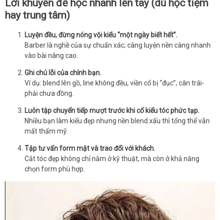
Lời khuyên để học nhanh lên tay (dù học tiệm
hay trung tâm)
Luyện đều, đừng nóng vội kiểu “một ngày biết hết”.
Barber là nghề của sự chuẩn xác; càng luyện nền càng nhanh
vào bài nâng cao.
Ghi chú lỗi của chính bạn.
Ví dụ: blend lên gồ, line không đều, viền cổ bị “đục”, cân trái-
phải chưa đồng.
Luôn tập chuyển tiếp mượt trước khi cố kiểu tóc phức tạp.
Nhiều bạn làm kiểu đẹp nhưng nền blend xấu thì tổng thể vẫn
mất thẩm mỹ.
Tập tư vấn form mặt và trao đổi với khách.
Cắt tóc đẹp không chỉ nằm ở kỹ thuật, mà còn ở khả năng
chọn form phù hợp.