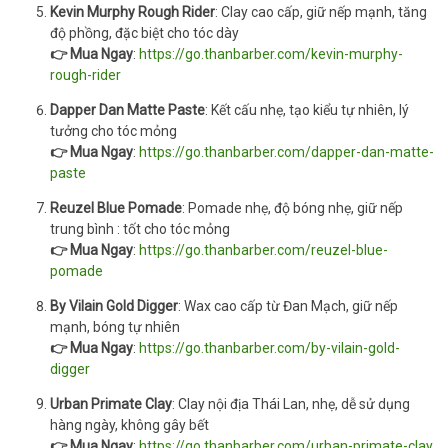
Kevin Murphy Rough Rider
: Clay cao cấp, giữ nếp mạnh, tăng
độ phồng, đặc biệt cho tóc dày
👉 Mua Ngay
:
https://go.thanbarber.com/kevin-murphy-
rough-rider
Dapper Dan Matte Paste
: Kết cấu nhẹ, tạo kiểu tự nhiên, lý
tưởng cho tóc mỏng
👉 Mua Ngay
:
https://go.thanbarber.com/dapper-dan-matte-
paste
Reuzel Blue Pomade
: Pomade nhẹ, độ bóng nhẹ, giữ nếp
trung bình : tốt cho tóc mỏng
👉 Mua Ngay
:
https://go.thanbarber.com/reuzel-blue-
pomade
By Vilain Gold Digger
: Wax cao cấp từ Đan Mạch, giữ nếp
mạnh, bóng tự nhiên
👉 Mua Ngay
:
https://go.thanbarber.com/by-vilain-gold-
digger
Urban Primate Clay
: Clay nội địa Thái Lan, nhẹ, dễ sử dụng
hàng ngày, không gây bết
👉 Mua Ngay
:
https://go.thanbarber.com/urban-primate-clay