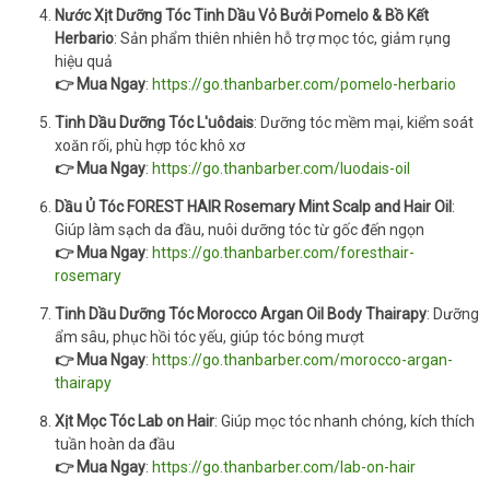
Nước Xịt Dưỡng Tóc Tinh Dầu Vỏ Bưởi Pomelo & Bồ Kết
Herbario
: Sản phẩm thiên nhiên hỗ trợ mọc tóc, giảm rụng
hiệu quả
👉 Mua Ngay
:
https://go.thanbarber.com/pomelo-herbario
Tinh Dầu Dưỡng Tóc L'uôdais
: Dưỡng tóc mềm mại, kiểm soát
xoăn rối, phù hợp tóc khô xơ
👉 Mua Ngay
:
https://go.thanbarber.com/luodais-oil
Dầu Ủ Tóc FOREST HAIR Rosemary Mint Scalp and Hair Oil
:
Giúp làm sạch da đầu, nuôi dưỡng tóc từ gốc đến ngọn
👉 Mua Ngay
:
https://go.thanbarber.com/foresthair-
rosemary
Tinh Dầu Dưỡng Tóc Morocco Argan Oil Body Thairapy
: Dưỡng
ẩm sâu, phục hồi tóc yếu, giúp tóc bóng mượt
👉 Mua Ngay
:
https://go.thanbarber.com/morocco-argan-
thairapy
Xịt Mọc Tóc Lab on Hair
: Giúp mọc tóc nhanh chóng, kích thích
tuần hoàn da đầu
👉 Mua Ngay
:
https://go.thanbarber.com/lab-on-hair