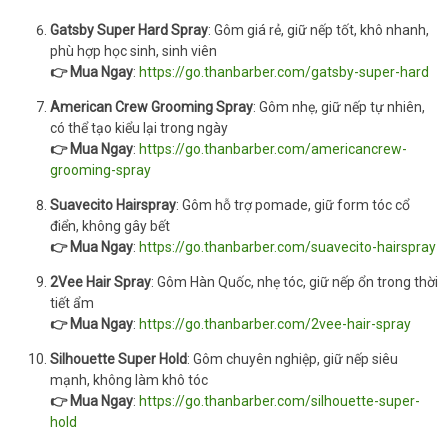
Gatsby Super Hard Spray
: Gôm giá rẻ, giữ nếp tốt, khô nhanh,
phù hợp học sinh, sinh viên
👉 Mua Ngay
:
https://go.thanbarber.com/gatsby-super-hard
American Crew Grooming Spray
: Gôm nhẹ, giữ nếp tự nhiên,
có thể tạo kiểu lại trong ngày
👉 Mua Ngay
:
https://go.thanbarber.com/americancrew-
grooming-spray
Suavecito Hairspray
: Gôm hỗ trợ pomade, giữ form tóc cổ
điển, không gây bết
👉 Mua Ngay
:
https://go.thanbarber.com/suavecito-hairspray
2Vee Hair Spray
: Gôm Hàn Quốc, nhẹ tóc, giữ nếp ổn trong thời
tiết ẩm
👉 Mua Ngay
:
https://go.thanbarber.com/2vee-hair-spray
Silhouette Super Hold
: Gôm chuyên nghiệp, giữ nếp siêu
mạnh, không làm khô tóc
👉 Mua Ngay
:
https://go.thanbarber.com/silhouette-super-
hold