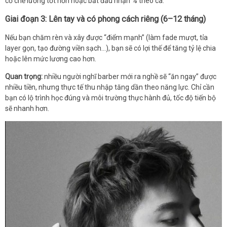
cơ chế lương tốt hơn hoặc bắt đầu nhận % theo ca.
Giai đoạn 3: Lên tay và có phong cách riêng (6–12 tháng)
Nếu bạn chăm rèn và xây được “điểm mạnh” (làm fade mượt, tỉa
layer gọn, tạo đường viền sạch…), bạn sẽ có lợi thế để tăng tỷ lệ chia
hoặc lên mức lương cao hơn.
Quan trọng:
nhiều người nghĩ barber mới ra nghề sẽ “ăn ngay” được
nhiều tiền, nhưng thực tế thu nhập tăng dần theo năng lực. Chỉ cần
bạn có lộ trình học đúng và môi trường thực hành đủ, tốc độ tiến bộ
sẽ nhanh hơn.