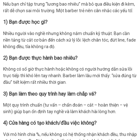
Nếu bạn chỉ tập trung “lương bao nhiêu” mà bỏ qua điều kiện đi kèm,
rất dễ chọn sai môi trường. Một barber trẻ nên cân nhắc các yếu tố:
1) Bạn được học gì?
Nhiều người vào nghề nhưng không nắm chuẩn kỹ thuật. Bạn cần
nền tảng từ cắt cơ bản đến cách xử lý lỗi: lệch chân tóc, đứt line, fade
không đều, tỉa không ra độ.
2) Bạn được thực hành bao nhiêu?
Không có số giờ thực hành hoặc không có người hướng dẫn sửa lỗi
trực tiếp thì khó lên tay nhanh. Barber làm lâu mới thấy: “sửa đúng từ
đầu” tiết kiệm rất nhiều thời gian.
3) Bạn làm theo quy trình hay làm chắp vá?
Một quy trình chuẩn (tư vấn – chẩn đoán – cắt – hoàn thiện – vệ
sinh) giúp bạn ổn định tay nghề và làm khách hài lòng hơn.
4) Cửa hàng có tạo khách/đầu việc không?
Với mô hình chia %, nếu không có hệ thống nhận khách đều, thu nhập