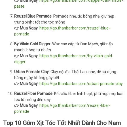
👉 Mua Ngay
:
https://go.thanbarber.com/dapper-dan-matte-
paste
Reuzel Blue Pomade
: Pomade nhẹ, độ bóng nhẹ, giữ nếp
trung bình : tốt cho tóc mỏng
👉 Mua Ngay
:
https://go.thanbarber.com/reuzel-blue-
pomade
By Vilain Gold Digger
: Wax cao cấp từ Đan Mạch, giữ nếp
mạnh, bóng tự nhiên
👉 Mua Ngay
:
https://go.thanbarber.com/by-vilain-gold-
digger
Urban Primate Clay
: Clay nội địa Thái Lan, nhẹ, dễ sử dụng
hàng ngày, không gây bết
👉 Mua Ngay
:
https://go.thanbarber.com/urban-primate-clay
Reuzel Fiber Pomade
: Kết cấu fiber linh hoạt, phù hợp mọi loại
tóc từ mỏng đến dày
👉 Mua Ngay
:
https://go.thanbarber.com/reuzel-fiber-
pomade
Top 10 Gôm Xịt Tóc Tốt Nhất Dành Cho Nam