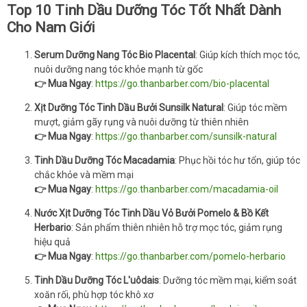
Top 10 Tinh Dầu Dưỡng Tóc Tốt Nhất Dành
Cho Nam Giới
Serum Dưỡng Nang Tóc Bio Placental
: Giúp kích thích mọc tóc,
nuôi dưỡng nang tóc khỏe mạnh từ gốc
👉 Mua Ngay
:
https://go.thanbarber.com/bio-placental
Xịt Dưỡng Tóc Tinh Dầu Bưởi Sunsilk Natural
: Giúp tóc mềm
mượt, giảm gãy rụng và nuôi dưỡng từ thiên nhiên
👉 Mua Ngay
:
https://go.thanbarber.com/sunsilk-natural
Tinh Dầu Dưỡng Tóc Macadamia
: Phục hồi tóc hư tổn, giúp tóc
chắc khỏe và mềm mại
👉 Mua Ngay
:
https://go.thanbarber.com/macadamia-oil
Nước Xịt Dưỡng Tóc Tinh Dầu Vỏ Bưởi Pomelo & Bồ Kết
Herbario
: Sản phẩm thiên nhiên hỗ trợ mọc tóc, giảm rụng
hiệu quả
👉 Mua Ngay
:
https://go.thanbarber.com/pomelo-herbario
Tinh Dầu Dưỡng Tóc L'uôdais
: Dưỡng tóc mềm mại, kiểm soát
xoăn rối, phù hợp tóc khô xơ