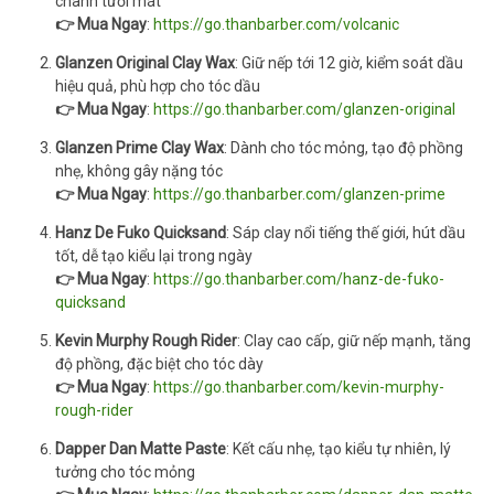
chanh tươi mát
👉 Mua Ngay
:
https://go.thanbarber.com/volcanic
Glanzen Original Clay Wax
: Giữ nếp tới 12 giờ, kiểm soát dầu
hiệu quả, phù hợp cho tóc dầu
👉 Mua Ngay
:
https://go.thanbarber.com/glanzen-original
Glanzen Prime Clay Wax
: Dành cho tóc mỏng, tạo độ phồng
nhẹ, không gây nặng tóc
👉 Mua Ngay
:
https://go.thanbarber.com/glanzen-prime
Hanz De Fuko Quicksand
: Sáp clay nổi tiếng thế giới, hút dầu
tốt, dễ tạo kiểu lại trong ngày
👉 Mua Ngay
:
https://go.thanbarber.com/hanz-de-fuko-
quicksand
Kevin Murphy Rough Rider
: Clay cao cấp, giữ nếp mạnh, tăng
độ phồng, đặc biệt cho tóc dày
👉 Mua Ngay
:
https://go.thanbarber.com/kevin-murphy-
rough-rider
Dapper Dan Matte Paste
: Kết cấu nhẹ, tạo kiểu tự nhiên, lý
tưởng cho tóc mỏng