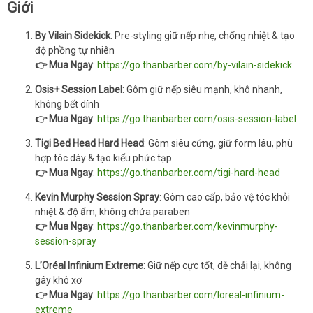
Giới
By Vilain Sidekick
: Pre-styling giữ nếp nhẹ, chống nhiệt & tạo
độ phồng tự nhiên
👉 Mua Ngay
:
https://go.thanbarber.com/by-vilain-sidekick
Osis+ Session Label
: Gôm giữ nếp siêu mạnh, khô nhanh,
không bết dính
👉 Mua Ngay
:
https://go.thanbarber.com/osis-session-label
Tigi Bed Head Hard Head
: Gôm siêu cứng, giữ form lâu, phù
hợp tóc dày & tạo kiểu phức tạp
👉 Mua Ngay
:
https://go.thanbarber.com/tigi-hard-head
Kevin Murphy Session Spray
: Gôm cao cấp, bảo vệ tóc khỏi
nhiệt & độ ẩm, không chứa paraben
👉 Mua Ngay
:
https://go.thanbarber.com/kevinmurphy-
session-spray
L’Oréal Infinium Extreme
: Giữ nếp cực tốt, dễ chải lại, không
gây khô xơ
👉 Mua Ngay
:
https://go.thanbarber.com/loreal-infinium-
extreme