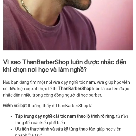
Vì sao ThanBarberShop luôn được nhắc đến
khi chọn nơi học và làm nghề?
Nếu bạn đang tìm một nơi vừa dạy nghề tóc nam, vừa giúp học viên
có điều kiện cọ xát thực tế thì
ThanBarberShop
luôn là cái tên được
nhắc đến nhiều trong cộng đồng người đi học barber.
Điểm nổi bật
thường thấy ở ThanBarberShop là:
Tập trung dạy nghề cắt tóc nam theo lộ trình rõ ràng
, từ nền
tảng đến các kiểu phổ biến.
Ưu tiên thực hành và sửa kỹ từng thao tác
, giúp học viên
nhanh “ra tay”.