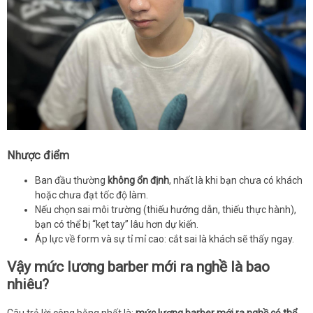
Nhược điểm
Ban đầu thường
không ổn định
, nhất là khi bạn chưa có khách
hoặc chưa đạt tốc độ làm.
Nếu chọn sai môi trường (thiếu hướng dẫn, thiếu thực hành),
bạn có thể bị “kẹt tay” lâu hơn dự kiến.
Áp lực về form và sự tỉ mỉ cao: cắt sai là khách sẽ thấy ngay.
Vậy mức lương barber mới ra nghề là bao
nhiêu?
Câu trả lời công bằng nhất là:
mức lương barber mới ra nghề có thể