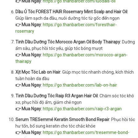
👉 Mua Ngay
:
https://go.thanbarber.com/luodais-oil
Dầu Ủ Tóc FOREST HAIR Rosemary Mint Scalp and Hair Oil
:
Giúp làm sạch da đầu, nuôi dưỡng tóc từ gốc đến ngọn
👉 Mua Ngay
:
https://go.thanbarber.com/foresthair-
rosemary
Tinh Dầu Dưỡng Tóc Morocco Argan Oil Body Thairapy
: Dưỡng
ẩm sâu, phục hồi tóc yếu, giúp tóc bóng mượt
👉 Mua Ngay
:
https://go.thanbarber.com/morocco-argan-
thairapy
Xịt Mọc Tóc Lab on Hair
: Giúp mọc tóc nhanh chóng, kích thích
tuần hoàn da đầu
👉 Mua Ngay
:
https://go.thanbarber.com/lab-on-hair
Tinh Dầu Dưỡng Tóc Raip R3 Argan Hair Oil
: Chăm sóc tóc khô
xơ, phục hồi độ ẩm, giảm chẻ ngọn
👉 Mua Ngay
:
https://go.thanbarber.com/raip-r3-argan
Serum TRESemmé Keratin Smooth Bond Repair
: Phục hồi tóc
hư tổn, bổ sung keratin cho tóc chắc khỏe
👉 Mua Ngay
:
https://go.thanbarber.com/tresemme-bond-