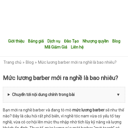
Giới thiệu
Bảng giá
Dịch vụ
Đào Tạo
Nhượng quyền
Blog
Mã Giảm Giá
Liên hệ
Trang chủ
Blog
Mức lương barber mới ra nghề là bao nhiêu?
Mức lương barber mới ra nghề là bao nhiêu?
Chuyển tới nội dung chính trong bài
Bạn mới ra nghề barber và đang tò mò
mức lương barber
sẽ như thế
nào? Đây là câu hỏi rất phổ biến, vì nghề tóc nam vừa có yếu tố tay
nghề, vừa có cơ hội lên mức thu nhập nhờ tích lũy kỹ năng và lượng
khách ổn định. Thực tế, mức lương của một barber “mới toanh” có