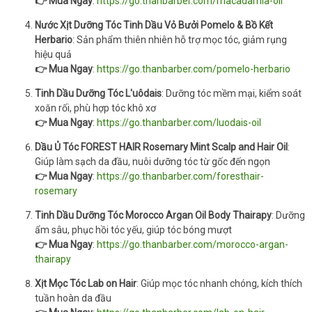
👉 Mua Ngay
:
https://go.thanbarber.com/macadamia-oil
Nước Xịt Dưỡng Tóc Tinh Dầu Vỏ Bưởi Pomelo & Bồ Kết
Herbario
: Sản phẩm thiên nhiên hỗ trợ mọc tóc, giảm rụng
hiệu quả
👉 Mua Ngay
:
https://go.thanbarber.com/pomelo-herbario
Tinh Dầu Dưỡng Tóc L'uôdais
: Dưỡng tóc mềm mại, kiểm soát
xoăn rối, phù hợp tóc khô xơ
👉 Mua Ngay
:
https://go.thanbarber.com/luodais-oil
Dầu Ủ Tóc FOREST HAIR Rosemary Mint Scalp and Hair Oil
:
Giúp làm sạch da đầu, nuôi dưỡng tóc từ gốc đến ngọn
👉 Mua Ngay
:
https://go.thanbarber.com/foresthair-
rosemary
Tinh Dầu Dưỡng Tóc Morocco Argan Oil Body Thairapy
: Dưỡng
ẩm sâu, phục hồi tóc yếu, giúp tóc bóng mượt
👉 Mua Ngay
:
https://go.thanbarber.com/morocco-argan-
thairapy
Xịt Mọc Tóc Lab on Hair
: Giúp mọc tóc nhanh chóng, kích thích
tuần hoàn da đầu