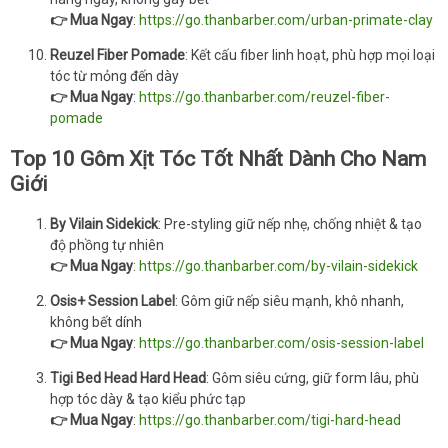
👉 Mua Ngay
:
https://go.thanbarber.com/urban-primate-clay
Reuzel Fiber Pomade
: Kết cấu fiber linh hoạt, phù hợp mọi loại
tóc từ mỏng đến dày
👉 Mua Ngay
:
https://go.thanbarber.com/reuzel-fiber-
pomade
Top 10 Gôm Xịt Tóc Tốt Nhất Dành Cho Nam
Giới
By Vilain Sidekick
: Pre-styling giữ nếp nhẹ, chống nhiệt & tạo
độ phồng tự nhiên
👉 Mua Ngay
:
https://go.thanbarber.com/by-vilain-sidekick
Osis+ Session Label
: Gôm giữ nếp siêu mạnh, khô nhanh,
không bết dính
👉 Mua Ngay
:
https://go.thanbarber.com/osis-session-label
Tigi Bed Head Hard Head
: Gôm siêu cứng, giữ form lâu, phù
hợp tóc dày & tạo kiểu phức tạp
👉 Mua Ngay
:
https://go.thanbarber.com/tigi-hard-head