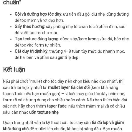
chuẩn”
Gội và dưỡng hợp tóc dày:
ưu tiên dầu gội dịu nhẹ, dùng dưỡng
để tóc mềm và rơi đẹp hơn.
Sấy theo hướng:
sấy phồng nhẹ từ chân tóc ở phần đỉnh, sau
đó vuốt tạo rơi cho mái.
Tạo texture đúng lượng:
dùng sáp/kem lượng vừa đủ, bóp nhẹ
để tóc vào form tự nhiên.
Cắt duy trì định kỳ:
thường 4–8 tuần tùy mức độ nhanh mọc,
để hai bên và phần sau giữ tỉ lệ đẹp.
Kết luận
Nếu phải chốt “mullet cho tóc dày nên chọn kiểu nào đẹp nhất”, thì
câu trả lời hợp lý nhất là:
mullet layer tỉa cân đối
(kèm khả năng
taper/fade nếu bạn muốn gọn) — vì kiểu này giúp tóc dày nhìn nhẹ,
form rõ và dễ ứng dụng cho nhiều hoàn cảnh. Nếu bạn thích hiện đại
sắc nét, hãy chọn thêm
taper fade
; nếu thích mềm mại và có chiều
sâu, cân nhắc
uốn texture nhẹ
.
Quan trọng nhất vẫn là kỹ thuật cắt: tóc dày cần
tỉa đủ lớp và giảm
khối đúng chỗ
để mullet lên chuẩn, không bị nặng đầu. Bạn muốn