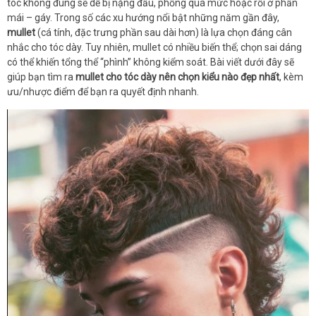
tóc không đúng sẽ dễ bị nặng đầu, phồng quá mức hoặc rối ở phần
mái – gáy. Trong số các xu hướng nổi bật những năm gần đây,
mullet
(cá tính, đặc trưng phần sau dài hơn) là lựa chọn đáng cân
nhắc cho tóc dày. Tuy nhiên, mullet có nhiều biến thể; chọn sai dáng
có thể khiến tổng thể “phình” không kiểm soát. Bài viết dưới đây sẽ
giúp bạn tìm ra
mullet cho tóc dày nên chọn kiểu nào đẹp nhất
, kèm
ưu/nhược điểm để bạn ra quyết định nhanh.