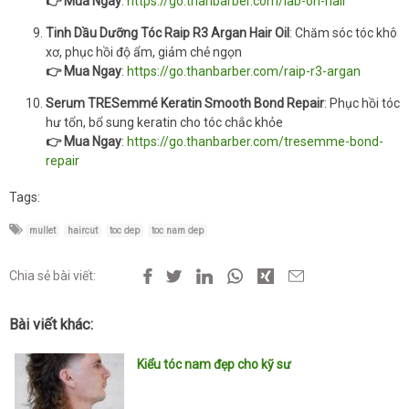
👉 Mua Ngay
:
https://go.thanbarber.com/lab-on-hair
Tinh Dầu Dưỡng Tóc Raip R3 Argan Hair Oil
: Chăm sóc tóc khô
xơ, phục hồi độ ẩm, giảm chẻ ngọn
👉 Mua Ngay
:
https://go.thanbarber.com/raip-r3-argan
Serum TRESemmé Keratin Smooth Bond Repair
: Phục hồi tóc
hư tổn, bổ sung keratin cho tóc chắc khỏe
👉 Mua Ngay
:
https://go.thanbarber.com/tresemme-bond-
repair
Tags:
mullet
haircut
toc dep
toc nam dep
Chia sẻ bài viết:
Bài viết khác:
Kiểu tóc nam đẹp cho kỹ sư