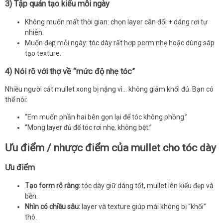
3) Tập quán tạo kiểu mỗi ngày
Không muốn mất thời gian: chọn layer cân đối + dáng rơi tự
nhiên.
Muốn đẹp mỗi ngày: tóc dày rất hợp perm nhẹ hoặc dùng sáp
tạo texture.
4) Nói rõ với thợ về “mức độ nhẹ tóc”
Nhiều người cắt mullet xong bị nặng vì… không giảm khối đủ. Bạn có
thể nói:
“Em muốn phần hai bên gọn lại để tóc không phồng.”
“Mong layer đủ để tóc rơi nhẹ, không bệt.”
Ưu điểm / nhược điểm của mullet cho tóc dày
Ưu điểm
Tạo form rõ ràng:
tóc dày giữ dáng tốt, mullet lên kiểu đẹp và
bền.
Nhìn có chiều sâu:
layer và texture giúp mái không bị “khối”
thô.