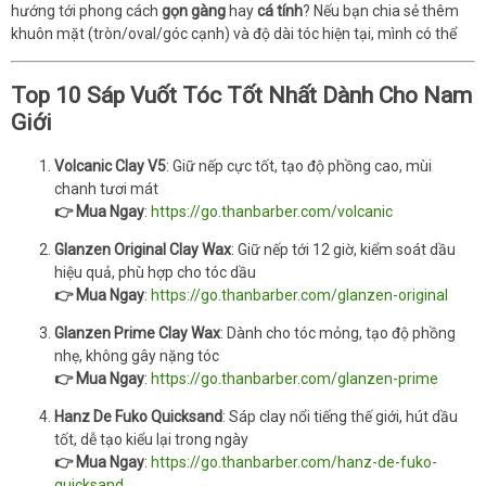
hướng tới phong cách
gọn gàng
hay
cá tính
? Nếu bạn chia sẻ thêm
khuôn mặt (tròn/oval/góc cạnh) và độ dài tóc hiện tại, mình có thể
Top 10 Sáp Vuốt Tóc Tốt Nhất Dành Cho Nam
Giới
Volcanic Clay V5
: Giữ nếp cực tốt, tạo độ phồng cao, mùi
chanh tươi mát
👉 Mua Ngay
:
https://go.thanbarber.com/volcanic
Glanzen Original Clay Wax
: Giữ nếp tới 12 giờ, kiểm soát dầu
hiệu quả, phù hợp cho tóc dầu
👉 Mua Ngay
:
https://go.thanbarber.com/glanzen-original
Glanzen Prime Clay Wax
: Dành cho tóc mỏng, tạo độ phồng
nhẹ, không gây nặng tóc
👉 Mua Ngay
:
https://go.thanbarber.com/glanzen-prime
Hanz De Fuko Quicksand
: Sáp clay nổi tiếng thế giới, hút dầu
tốt, dễ tạo kiểu lại trong ngày
👉 Mua Ngay
:
https://go.thanbarber.com/hanz-de-fuko-
quicksand