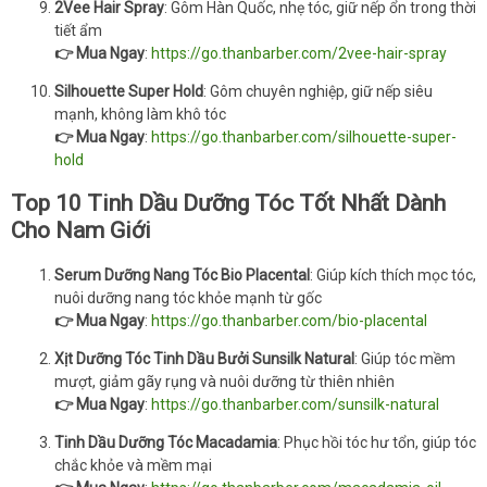
2Vee Hair Spray
: Gôm Hàn Quốc, nhẹ tóc, giữ nếp ổn trong thời
tiết ẩm
👉 Mua Ngay
:
https://go.thanbarber.com/2vee-hair-spray
Silhouette Super Hold
: Gôm chuyên nghiệp, giữ nếp siêu
mạnh, không làm khô tóc
👉 Mua Ngay
:
https://go.thanbarber.com/silhouette-super-
hold
Top 10 Tinh Dầu Dưỡng Tóc Tốt Nhất Dành
Cho Nam Giới
Serum Dưỡng Nang Tóc Bio Placental
: Giúp kích thích mọc tóc,
nuôi dưỡng nang tóc khỏe mạnh từ gốc
👉 Mua Ngay
:
https://go.thanbarber.com/bio-placental
Xịt Dưỡng Tóc Tinh Dầu Bưởi Sunsilk Natural
: Giúp tóc mềm
mượt, giảm gãy rụng và nuôi dưỡng từ thiên nhiên
👉 Mua Ngay
:
https://go.thanbarber.com/sunsilk-natural
Tinh Dầu Dưỡng Tóc Macadamia
: Phục hồi tóc hư tổn, giúp tóc
chắc khỏe và mềm mại