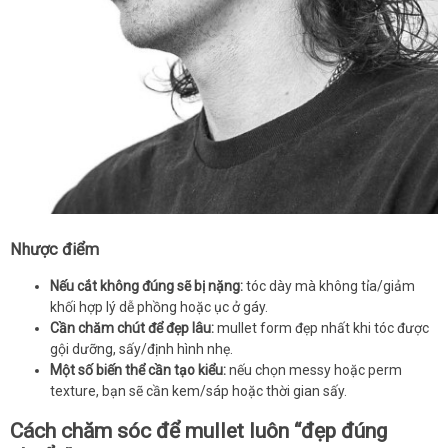
Nhược điểm
Nếu cắt không đúng sẽ bị nặng:
tóc dày mà không tỉa/giảm
khối hợp lý dễ phồng hoặc ục ở gáy.
Cần chăm chút để đẹp lâu:
mullet form đẹp nhất khi tóc được
gội dưỡng, sấy/định hình nhẹ.
Một số biến thể cần tạo kiểu:
nếu chọn messy hoặc perm
texture, bạn sẽ cần kem/sáp hoặc thời gian sấy.
Cách chăm sóc để mullet luôn “đẹp đúng