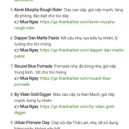
Kevin Murphy Rough Rider
: Clay cao cấp, giữ nếp mạnh, tăng
độ phồng, đặc biệt cho tóc dày
👉 Mua Ngay
:
https://go.thanbarber.com/kevin-murphy-
rough-rider
Dapper Dan Matte Paste
: Kết cấu nhẹ, tạo kiểu tự nhiên, lý
tưởng cho tóc mỏng
👉 Mua Ngay
:
https://go.thanbarber.com/dapper-dan-matte-
paste
Reuzel Blue Pomade
: Pomade nhẹ, độ bóng nhẹ, giữ nếp
trung bình : tốt cho tóc mỏng
👉 Mua Ngay
:
https://go.thanbarber.com/reuzel-blue-
pomade
By Vilain Gold Digger
: Wax cao cấp từ Đan Mạch, giữ nếp
mạnh, bóng tự nhiên
👉 Mua Ngay
:
https://go.thanbarber.com/by-vilain-gold-
digger
Urban Primate Clay
: Clay nội địa Thái Lan, nhẹ, dễ sử dụng
hàng ngày, không gây bết