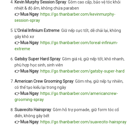
Kevin Murphy Session Spray
: Gôm cao cấp, bảo vệ tóc khỏi
nhiệt & độ ẩm, không chứa paraben
👉 Mua Ngay
:
https://go.thanbarber.com/kevinmurphy-
session-spray
L’Oréal Infinium Extreme
: Giữ nếp cực tốt, dễ chải lại, không
gây khô xơ
👉 Mua Ngay
:
https://go.thanbarber.com/loreal-infinium-
extreme
Gatsby Super Hard Spray
: Gôm giá rẻ, giữ nếp tốt, khô nhanh,
phù hợp học sinh, sinh viên
👉 Mua Ngay
:
https://go.thanbarber.com/gatsby-super-hard
American Crew Grooming Spray
: Gôm nhẹ, giữ nếp tự nhiên,
có thể tạo kiểu lại trong ngày
👉 Mua Ngay
:
https://go.thanbarber.com/americancrew-
grooming-spray
Suavecito Hairspray
: Gôm hỗ trợ pomade, giữ form tóc cổ
điển, không gây bết
👉 Mua Ngay
:
https://go.thanbarber.com/suavecito-hairspray