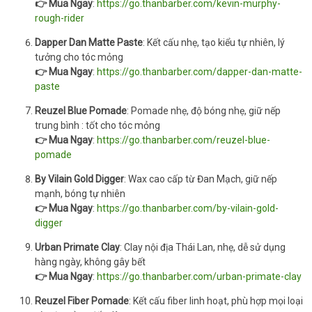
👉 Mua Ngay
:
https://go.thanbarber.com/kevin-murphy-
rough-rider
Dapper Dan Matte Paste
: Kết cấu nhẹ, tạo kiểu tự nhiên, lý
tưởng cho tóc mỏng
👉 Mua Ngay
:
https://go.thanbarber.com/dapper-dan-matte-
paste
Reuzel Blue Pomade
: Pomade nhẹ, độ bóng nhẹ, giữ nếp
trung bình : tốt cho tóc mỏng
👉 Mua Ngay
:
https://go.thanbarber.com/reuzel-blue-
pomade
By Vilain Gold Digger
: Wax cao cấp từ Đan Mạch, giữ nếp
mạnh, bóng tự nhiên
👉 Mua Ngay
:
https://go.thanbarber.com/by-vilain-gold-
digger
Urban Primate Clay
: Clay nội địa Thái Lan, nhẹ, dễ sử dụng
hàng ngày, không gây bết
👉 Mua Ngay
:
https://go.thanbarber.com/urban-primate-clay
Reuzel Fiber Pomade
: Kết cấu fiber linh hoạt, phù hợp mọi loại