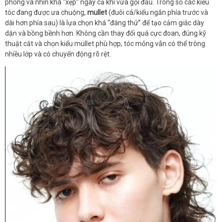
phồng và nhìn khá “xẹp” ngay cả khi vừa gội đầu. Trong số các kiểu
tóc đang được ưa chuộng,
mullet
(đuôi cá/kiểu ngắn phía trước và
dài hơn phía sau) là lựa chọn khá “đáng thử” để tạo cảm giác dày
dặn và bồng bềnh hơn. Không cần thay đổi quá cực đoan, đúng kỹ
thuật cắt và chọn kiểu mullet phù hợp, tóc mỏng vẫn có thể trông
nhiều lớp và có chuyển động rõ rệt.