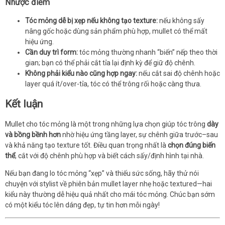
Nhược điểm
Tóc mỏng dễ bị xẹp nếu không tạo texture:
nếu không sấy
nâng gốc hoặc dùng sản phẩm phù hợp, mullet có thể mất
hiệu ứng.
Cần duy trì form:
tóc mỏng thường nhanh “biến” nếp theo thời
gian; bạn có thể phải cắt tỉa lại định kỳ để giữ độ chênh.
Không phải kiểu nào cũng hợp ngay:
nếu cắt sai độ chênh hoặc
layer quá ít/over-tỉa, tóc có thể trông rối hoặc càng thưa.
Kết luận
Mullet cho tóc mỏng là một trong những lựa chọn giúp tóc trông
dày
và bồng bềnh hơn
nhờ hiệu ứng tầng layer, sự chênh giữa trước–sau
và khả năng tạo texture tốt. Điều quan trọng nhất là
chọn đúng biến
thể
, cắt với độ chênh phù hợp và biết cách sấy/định hình tại nhà.
Nếu bạn đang lo tóc mỏng “xẹp” và thiếu sức sống, hãy thử nói
chuyện với stylist về phiên bản mullet layer nhẹ hoặc textured—hai
kiểu này thường dễ hiệu quả nhất cho mái tóc mỏng. Chúc bạn sớm
có một kiểu tóc lên dáng đẹp, tự tin hơn mỗi ngày!