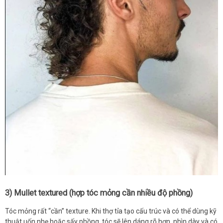
3) Mullet textured (hợp tóc mỏng cần nhiều độ phồng)
Tóc mỏng rất “cần” texture. Khi thợ tỉa tạo cấu trúc và có thể dùng kỹ
thuật uốn nhẹ hoặc sấy phồng, tóc sẽ lên dáng rõ hơn, nhìn dày và có