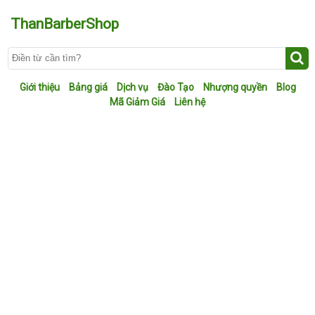
ThanBarberShop
Giới thiệu
Bảng giá
Dịch vụ
Đào Tạo
Nhượng quyền
Blog
Mã Giảm Giá
Liên hệ