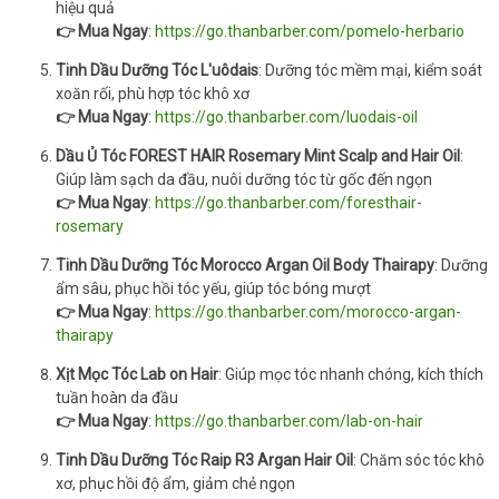
hiệu quả
👉 Mua Ngay
:
https://go.thanbarber.com/pomelo-herbario
Tinh Dầu Dưỡng Tóc L'uôdais
: Dưỡng tóc mềm mại, kiểm soát
xoăn rối, phù hợp tóc khô xơ
👉 Mua Ngay
:
https://go.thanbarber.com/luodais-oil
Dầu Ủ Tóc FOREST HAIR Rosemary Mint Scalp and Hair Oil
:
Giúp làm sạch da đầu, nuôi dưỡng tóc từ gốc đến ngọn
👉 Mua Ngay
:
https://go.thanbarber.com/foresthair-
rosemary
Tinh Dầu Dưỡng Tóc Morocco Argan Oil Body Thairapy
: Dưỡng
ẩm sâu, phục hồi tóc yếu, giúp tóc bóng mượt
👉 Mua Ngay
:
https://go.thanbarber.com/morocco-argan-
thairapy
Xịt Mọc Tóc Lab on Hair
: Giúp mọc tóc nhanh chóng, kích thích
tuần hoàn da đầu
👉 Mua Ngay
:
https://go.thanbarber.com/lab-on-hair
Tinh Dầu Dưỡng Tóc Raip R3 Argan Hair Oil
: Chăm sóc tóc khô
xơ, phục hồi độ ẩm, giảm chẻ ngọn