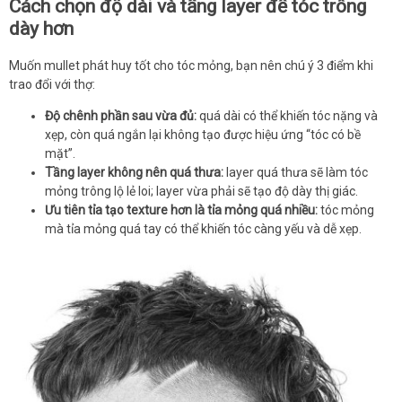
Cách chọn độ dài và tầng layer để tóc trông
dày hơn
Muốn mullet phát huy tốt cho tóc mỏng, bạn nên chú ý 3 điểm khi
trao đổi với thợ:
Độ chênh phần sau vừa đủ:
quá dài có thể khiến tóc nặng và
xẹp, còn quá ngắn lại không tạo được hiệu ứng “tóc có bề
mặt”.
Tầng layer không nên quá thưa:
layer quá thưa sẽ làm tóc
mỏng trông lộ lẻ loi; layer vừa phải sẽ tạo độ dày thị giác.
Ưu tiên tỉa tạo texture hơn là tỉa mỏng quá nhiều:
tóc mỏng
mà tỉa mỏng quá tay có thể khiến tóc càng yếu và dễ xẹp.