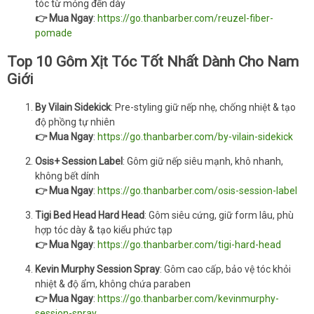
tóc từ mỏng đến dày
👉 Mua Ngay
:
https://go.thanbarber.com/reuzel-fiber-
pomade
Top 10 Gôm Xịt Tóc Tốt Nhất Dành Cho Nam
Giới
By Vilain Sidekick
: Pre-styling giữ nếp nhẹ, chống nhiệt & tạo
độ phồng tự nhiên
👉 Mua Ngay
:
https://go.thanbarber.com/by-vilain-sidekick
Osis+ Session Label
: Gôm giữ nếp siêu mạnh, khô nhanh,
không bết dính
👉 Mua Ngay
:
https://go.thanbarber.com/osis-session-label
Tigi Bed Head Hard Head
: Gôm siêu cứng, giữ form lâu, phù
hợp tóc dày & tạo kiểu phức tạp
👉 Mua Ngay
:
https://go.thanbarber.com/tigi-hard-head
Kevin Murphy Session Spray
: Gôm cao cấp, bảo vệ tóc khỏi
nhiệt & độ ẩm, không chứa paraben
👉 Mua Ngay
:
https://go.thanbarber.com/kevinmurphy-
session-spray