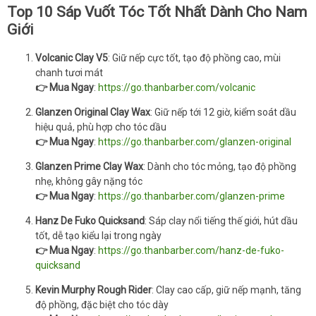
Top 10 Sáp Vuốt Tóc Tốt Nhất Dành Cho Nam
Giới
Volcanic Clay V5
: Giữ nếp cực tốt, tạo độ phồng cao, mùi
chanh tươi mát
👉 Mua Ngay
:
https://go.thanbarber.com/volcanic
Glanzen Original Clay Wax
: Giữ nếp tới 12 giờ, kiểm soát dầu
hiệu quả, phù hợp cho tóc dầu
👉 Mua Ngay
:
https://go.thanbarber.com/glanzen-original
Glanzen Prime Clay Wax
: Dành cho tóc mỏng, tạo độ phồng
nhẹ, không gây nặng tóc
👉 Mua Ngay
:
https://go.thanbarber.com/glanzen-prime
Hanz De Fuko Quicksand
: Sáp clay nổi tiếng thế giới, hút dầu
tốt, dễ tạo kiểu lại trong ngày
👉 Mua Ngay
:
https://go.thanbarber.com/hanz-de-fuko-
quicksand
Kevin Murphy Rough Rider
: Clay cao cấp, giữ nếp mạnh, tăng
độ phồng, đặc biệt cho tóc dày