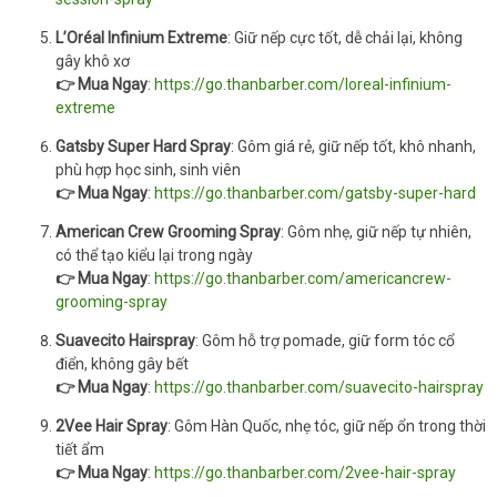
L’Oréal Infinium Extreme
: Giữ nếp cực tốt, dễ chải lại, không
gây khô xơ
👉 Mua Ngay
:
https://go.thanbarber.com/loreal-infinium-
extreme
Gatsby Super Hard Spray
: Gôm giá rẻ, giữ nếp tốt, khô nhanh,
phù hợp học sinh, sinh viên
👉 Mua Ngay
:
https://go.thanbarber.com/gatsby-super-hard
American Crew Grooming Spray
: Gôm nhẹ, giữ nếp tự nhiên,
có thể tạo kiểu lại trong ngày
👉 Mua Ngay
:
https://go.thanbarber.com/americancrew-
grooming-spray
Suavecito Hairspray
: Gôm hỗ trợ pomade, giữ form tóc cổ
điển, không gây bết
👉 Mua Ngay
:
https://go.thanbarber.com/suavecito-hairspray
2Vee Hair Spray
: Gôm Hàn Quốc, nhẹ tóc, giữ nếp ổn trong thời
tiết ẩm
👉 Mua Ngay
:
https://go.thanbarber.com/2vee-hair-spray