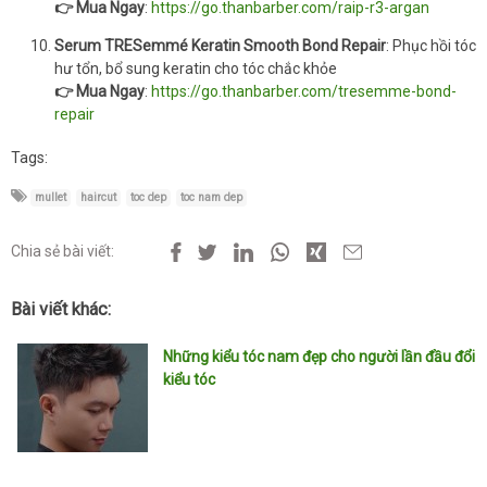
👉 Mua Ngay
:
https://go.thanbarber.com/raip-r3-argan
Serum TRESemmé Keratin Smooth Bond Repair
: Phục hồi tóc
hư tổn, bổ sung keratin cho tóc chắc khỏe
👉 Mua Ngay
:
https://go.thanbarber.com/tresemme-bond-
repair
Tags:
mullet
haircut
toc dep
toc nam dep
Chia sẻ bài viết:
Bài viết khác:
Những kiểu tóc nam đẹp cho người lần đầu đổi
kiểu tóc