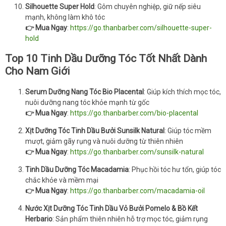
Silhouette Super Hold
: Gôm chuyên nghiệp, giữ nếp siêu
mạnh, không làm khô tóc
👉 Mua Ngay
:
https://go.thanbarber.com/silhouette-super-
hold
Top 10 Tinh Dầu Dưỡng Tóc Tốt Nhất Dành
Cho Nam Giới
Serum Dưỡng Nang Tóc Bio Placental
: Giúp kích thích mọc tóc,
nuôi dưỡng nang tóc khỏe mạnh từ gốc
👉 Mua Ngay
:
https://go.thanbarber.com/bio-placental
Xịt Dưỡng Tóc Tinh Dầu Bưởi Sunsilk Natural
: Giúp tóc mềm
mượt, giảm gãy rụng và nuôi dưỡng từ thiên nhiên
👉 Mua Ngay
:
https://go.thanbarber.com/sunsilk-natural
Tinh Dầu Dưỡng Tóc Macadamia
: Phục hồi tóc hư tổn, giúp tóc
chắc khỏe và mềm mại
👉 Mua Ngay
:
https://go.thanbarber.com/macadamia-oil
Nước Xịt Dưỡng Tóc Tinh Dầu Vỏ Bưởi Pomelo & Bồ Kết
Herbario
: Sản phẩm thiên nhiên hỗ trợ mọc tóc, giảm rụng