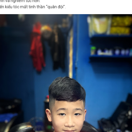
nh và nghiêm túc hơn.
ến kiểu tóc mất tinh thần “quân đội”.