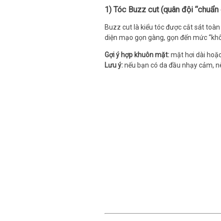
1) Tóc Buzz cut (quân đội “chuẩn 
Buzz cut là kiểu tóc được cắt sát toà
diện mạo gọn gàng, gọn đến mức “khôn
Gợi ý hợp khuôn mặt:
mặt hơi dài hoặc
Lưu ý:
nếu bạn có da đầu nhạy cảm, nê