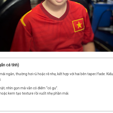
ắn cá tính)
ái ngắn, thường hơi rủ hoặc rẽ nhẹ, kết hợp với hai bên taper/fade. Ki
.
ặt; nhìn gọn mà vẫn có điểm “có gu”.
oặc kem tạo texture rồi vuốt nhẹ phần mái.