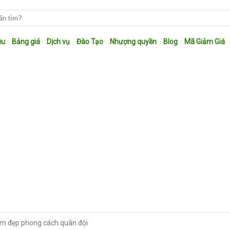
ệu
Bảng giá
Dịch vụ
Đào Tạo
Nhượng quyền
Blog
Mã Giảm Giá
am đẹp phong cách quân đội