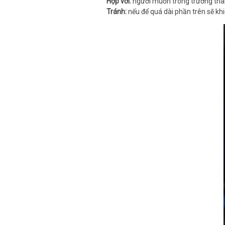
Hợp với:
người muốn trông trưởng thà
Tránh:
nếu để quá dài phần trên sẽ khi