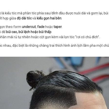
) là kiểu tóc mà phần tóc phía sau/đỉnh đầu được nuôi dài và gom lại, bú
ết hợp giữa
độ dài tóc
và
kiểu gọn hai bên
:
 gọn theo form
undercut
,
fade
hoặc
taper
.
i để
búi cao, búi lệch hoặc búi thấp
.
hần mái rủ tự nhiên hoặc cột gọn kèm vài lọn tóc “rơi có chủ đích”.
 nhau, đặc biệt là những chàng trai thích hình ảnh lịch lãm pha một ch