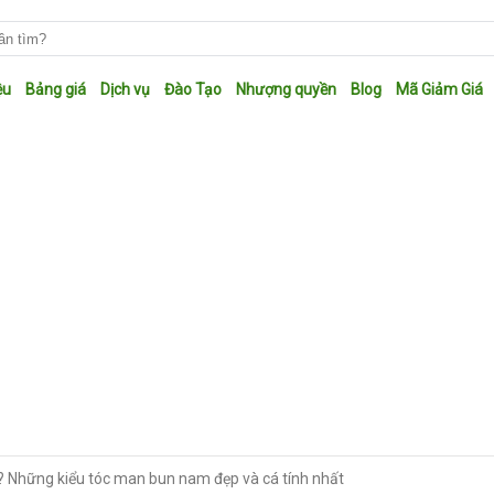
ệu
Bảng giá
Dịch vụ
Đào Tạo
Nhượng quyền
Blog
Mã Giảm Giá
? Những kiểu tóc man bun nam đẹp và cá tính nhất