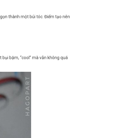
i gọn thành một búi tóc. Điểm tạo nên
út bụi bặm, “cool” mà vẫn không quá