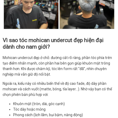
Vì sao tóc mohican undercut đẹp hiện đại
dành cho nam giới?
Mohican undercut đẹp ở chỗ: đường cắt rõ ràng, phần tóc phía trên
tạo điểm nhấn mạnh, còn phần hai bên gọn giúp khuôn mặt trông
thanh hơn. Khi được chăm kỹ, tóc lên form rất “đã”, nhìn chuyên
nghiệp mà vẫn giữ độ nổi bật.
Ngoài ra, kiểu này có nhiều biến thể về độ cao fade, độ dày phần
mohican và cách vuốt (matte, bóng, tỉa layer…). Nhờ vậy bạn có thể
chọn phiên bản phù hợp với:
Khuôn mặt (tròn, dài, góc cạnh)
Tóc dày hoặc mỏng
Phong cách (lịch lãm, bụi bặm, năng động)