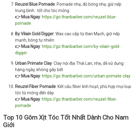
Reuzel Blue Pomade
: Pomade nhẹ, độ bóng nhẹ, giữ nếp
trung bình : tốt cho tóc mỏng
👉 Mua Ngay
:
https://go.thanbarber.com/reuzel-blue-
pomade
By Vilain Gold Digger
: Wax cao cấp từ Đan Mạch, giữ nếp
mạnh, bóng tự nhiên
👉 Mua Ngay
:
https://go.thanbarber.com/by-vilain-gold-
digger
Urban Primate Clay
: Clay nội địa Thái Lan, nhẹ, dễ sử dụng
hàng ngày, không gây bết
👉 Mua Ngay
:
https://go.thanbarber.com/urban-primate-clay
Reuzel Fiber Pomade
: Kết cấu fiber linh hoạt, phù hợp mọi loại
tóc từ mỏng đến dày
👉 Mua Ngay
:
https://go.thanbarber.com/reuzel-fiber-
pomade
Top 10 Gôm Xịt Tóc Tốt Nhất Dành Cho Nam
Giới