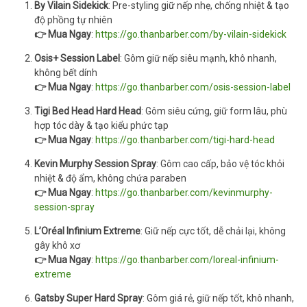
By Vilain Sidekick
: Pre-styling giữ nếp nhẹ, chống nhiệt & tạo
độ phồng tự nhiên
👉 Mua Ngay
:
https://go.thanbarber.com/by-vilain-sidekick
Osis+ Session Label
: Gôm giữ nếp siêu mạnh, khô nhanh,
không bết dính
👉 Mua Ngay
:
https://go.thanbarber.com/osis-session-label
Tigi Bed Head Hard Head
: Gôm siêu cứng, giữ form lâu, phù
hợp tóc dày & tạo kiểu phức tạp
👉 Mua Ngay
:
https://go.thanbarber.com/tigi-hard-head
Kevin Murphy Session Spray
: Gôm cao cấp, bảo vệ tóc khỏi
nhiệt & độ ẩm, không chứa paraben
👉 Mua Ngay
:
https://go.thanbarber.com/kevinmurphy-
session-spray
L’Oréal Infinium Extreme
: Giữ nếp cực tốt, dễ chải lại, không
gây khô xơ
👉 Mua Ngay
:
https://go.thanbarber.com/loreal-infinium-
extreme
Gatsby Super Hard Spray
: Gôm giá rẻ, giữ nếp tốt, khô nhanh,