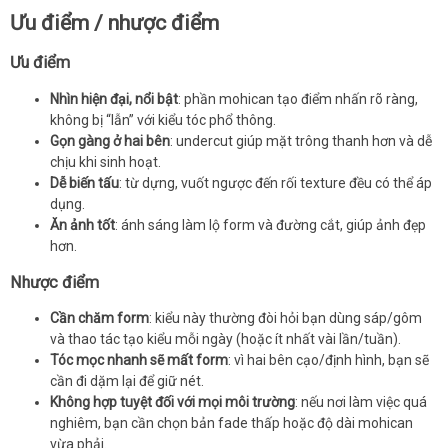
Ưu điểm / nhược điểm
Ưu điểm
Nhìn hiện đại, nổi bật
: phần mohican tạo điểm nhấn rõ ràng,
không bị “lẫn” với kiểu tóc phổ thông.
Gọn gàng ở hai bên
: undercut giúp mặt trông thanh hơn và dễ
chịu khi sinh hoạt.
Dễ biến tấu
: từ dựng, vuốt ngược đến rối texture đều có thể áp
dụng.
Ăn ảnh tốt
: ánh sáng làm lộ form và đường cắt, giúp ảnh đẹp
hơn.
Nhược điểm
Cần chăm form
: kiểu này thường đòi hỏi bạn dùng sáp/gôm
và thao tác tạo kiểu mỗi ngày (hoặc ít nhất vài lần/tuần).
Tóc mọc nhanh sẽ mất form
: vì hai bên cạo/định hình, bạn sẽ
cần đi dặm lại để giữ nét.
Không hợp tuyệt đối với mọi môi trường
: nếu nơi làm việc quá
nghiêm, bạn cần chọn bản fade thấp hoặc độ dài mohican
vừa phải.