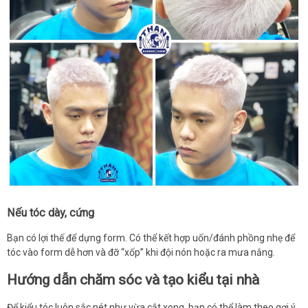
Nếu tóc dày, cứng
Bạn có lợi thế để dựng form. Có thể kết hợp uốn/đánh phồng nhẹ để
tóc vào form dễ hơn và đỡ “xốp” khi đội nón hoặc ra mưa nắng.
Hướng dẫn chăm sóc và tạo kiểu tại nhà
Để kiểu tóc luôn sắc nét như vừa cắt xong, bạn có thể làm theo gợi ý