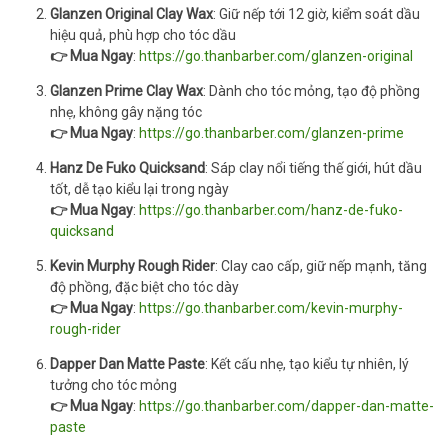
Glanzen Original Clay Wax
: Giữ nếp tới 12 giờ, kiểm soát dầu
hiệu quả, phù hợp cho tóc dầu
👉 Mua Ngay
:
https://go.thanbarber.com/glanzen-original
Glanzen Prime Clay Wax
: Dành cho tóc mỏng, tạo độ phồng
nhẹ, không gây nặng tóc
👉 Mua Ngay
:
https://go.thanbarber.com/glanzen-prime
Hanz De Fuko Quicksand
: Sáp clay nổi tiếng thế giới, hút dầu
tốt, dễ tạo kiểu lại trong ngày
👉 Mua Ngay
:
https://go.thanbarber.com/hanz-de-fuko-
quicksand
Kevin Murphy Rough Rider
: Clay cao cấp, giữ nếp mạnh, tăng
độ phồng, đặc biệt cho tóc dày
👉 Mua Ngay
:
https://go.thanbarber.com/kevin-murphy-
rough-rider
Dapper Dan Matte Paste
: Kết cấu nhẹ, tạo kiểu tự nhiên, lý
tưởng cho tóc mỏng
👉 Mua Ngay
:
https://go.thanbarber.com/dapper-dan-matte-
paste