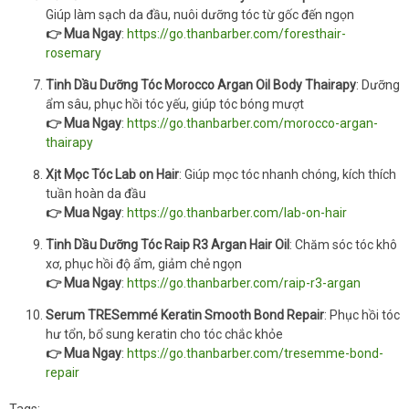
Giúp làm sạch da đầu, nuôi dưỡng tóc từ gốc đến ngọn
👉 Mua Ngay
:
https://go.thanbarber.com/foresthair-
rosemary
Tinh Dầu Dưỡng Tóc Morocco Argan Oil Body Thairapy
: Dưỡng
ẩm sâu, phục hồi tóc yếu, giúp tóc bóng mượt
👉 Mua Ngay
:
https://go.thanbarber.com/morocco-argan-
thairapy
Xịt Mọc Tóc Lab on Hair
: Giúp mọc tóc nhanh chóng, kích thích
tuần hoàn da đầu
👉 Mua Ngay
:
https://go.thanbarber.com/lab-on-hair
Tinh Dầu Dưỡng Tóc Raip R3 Argan Hair Oil
: Chăm sóc tóc khô
xơ, phục hồi độ ẩm, giảm chẻ ngọn
👉 Mua Ngay
:
https://go.thanbarber.com/raip-r3-argan
Serum TRESemmé Keratin Smooth Bond Repair
: Phục hồi tóc
hư tổn, bổ sung keratin cho tóc chắc khỏe
👉 Mua Ngay
:
https://go.thanbarber.com/tresemme-bond-
repair
Tags: