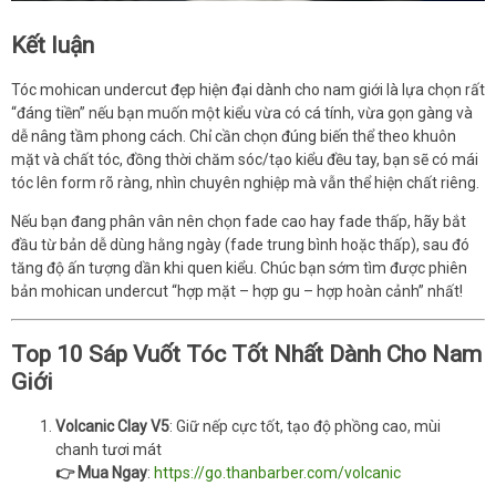
Kết luận
Tóc mohican undercut đẹp hiện đại dành cho nam giới là lựa chọn rất
“đáng tiền” nếu bạn muốn một kiểu vừa có cá tính, vừa gọn gàng và
dễ nâng tầm phong cách. Chỉ cần chọn đúng biến thể theo khuôn
mặt và chất tóc, đồng thời chăm sóc/tạo kiểu đều tay, bạn sẽ có mái
tóc lên form rõ ràng, nhìn chuyên nghiệp mà vẫn thể hiện chất riêng.
Nếu bạn đang phân vân nên chọn fade cao hay fade thấp, hãy bắt
đầu từ bản dễ dùng hằng ngày (fade trung bình hoặc thấp), sau đó
tăng độ ấn tượng dần khi quen kiểu. Chúc bạn sớm tìm được phiên
bản mohican undercut “hợp mặt – hợp gu – hợp hoàn cảnh” nhất!
Top 10 Sáp Vuốt Tóc Tốt Nhất Dành Cho Nam
Giới
Volcanic Clay V5
: Giữ nếp cực tốt, tạo độ phồng cao, mùi
chanh tươi mát
👉 Mua Ngay
:
https://go.thanbarber.com/volcanic