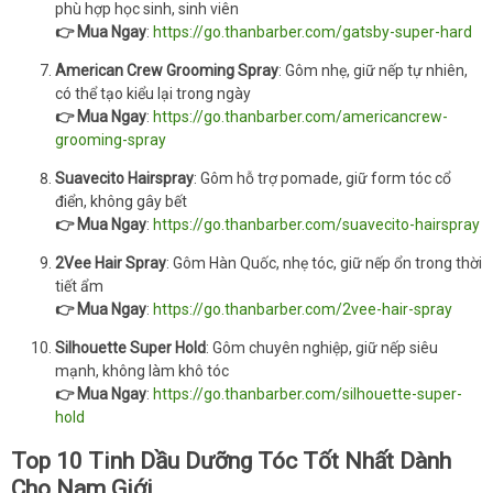
phù hợp học sinh, sinh viên
👉 Mua Ngay
:
https://go.thanbarber.com/gatsby-super-hard
American Crew Grooming Spray
: Gôm nhẹ, giữ nếp tự nhiên,
có thể tạo kiểu lại trong ngày
👉 Mua Ngay
:
https://go.thanbarber.com/americancrew-
grooming-spray
Suavecito Hairspray
: Gôm hỗ trợ pomade, giữ form tóc cổ
điển, không gây bết
👉 Mua Ngay
:
https://go.thanbarber.com/suavecito-hairspray
2Vee Hair Spray
: Gôm Hàn Quốc, nhẹ tóc, giữ nếp ổn trong thời
tiết ẩm
👉 Mua Ngay
:
https://go.thanbarber.com/2vee-hair-spray
Silhouette Super Hold
: Gôm chuyên nghiệp, giữ nếp siêu
mạnh, không làm khô tóc
👉 Mua Ngay
:
https://go.thanbarber.com/silhouette-super-
hold
Top 10 Tinh Dầu Dưỡng Tóc Tốt Nhất Dành
Cho Nam Giới