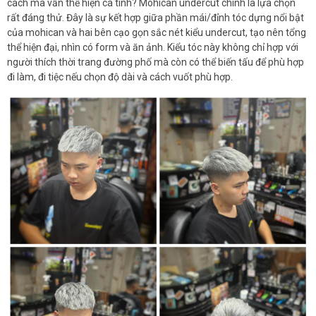
cách mà vẫn thể hiện cá tính? Mohican undercut chính là lựa chọn
rất đáng thử. Đây là sự kết hợp giữa phần mái/đỉnh tóc dựng nổi bật
của mohican và hai bên cạo gọn sắc nét kiểu undercut, tạo nên tổng
thể hiện đại, nhìn có form và ăn ảnh. Kiểu tóc này không chỉ hợp với
người thích thời trang đường phố mà còn có thể biến tấu để phù hợp
đi làm, đi tiệc nếu chọn độ dài và cách vuốt phù hợp.