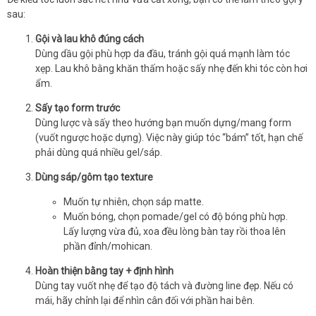
sau:
Gội và lau khô đúng cách
Dùng dầu gội phù hợp da đầu, tránh gội quá mạnh làm tóc
xẹp. Lau khô bằng khăn thấm hoặc sấy nhẹ đến khi tóc còn hơi
ẩm.
Sấy tạo form trước
Dùng lược và sấy theo hướng bạn muốn dựng/mang form
(vuốt ngược hoặc dựng). Việc này giúp tóc “bám” tốt, hạn chế
phải dùng quá nhiều gel/sáp.
Dùng sáp/gôm tạo texture
Muốn tự nhiên, chọn sáp matte.
Muốn bóng, chọn pomade/gel có độ bóng phù hợp.
Lấy lượng vừa đủ, xoa đều lòng bàn tay rồi thoa lên
phần đỉnh/mohican.
Hoàn thiện bằng tay + định hình
Dùng tay vuốt nhẹ để tạo độ tách và đường line đẹp. Nếu có
mái, hãy chỉnh lại để nhìn cân đối với phần hai bên.