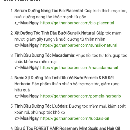
Serum Dưỡng Nang Tóc Bio Placental
: Giúp kích thích mọc tóc,
nuôi dưỡng nang tóc khỏe mạnh từ gốc
👉 Mua Ngay
:
https://go.thanbarber.com/bio-placental
Xịt Dưỡng Tóc Tinh Dầu Bưởi Sunsilk Natural
: Giúp tóc mềm
mượt, giảm gãy rụng và nuôi dưỡng từ thiên nhiên
👉 Mua Ngay
:
https://go.thanbarber.com/sunsilk-natural
Tinh Dầu Dưỡng Tóc Macadamia
: Phục hồi tóc hư tổn, giúp tóc
chắc khỏe và mềm mại
👉 Mua Ngay
:
https://go.thanbarber.com/macadamia-oil
Nước Xịt Dưỡng Tóc Tinh Dầu Vỏ Bưởi Pomelo & Bồ Kết
Herbario
: Sản phẩm thiên nhiên hỗ trợ mọc tóc, giảm rụng
hiệu quả
👉 Mua Ngay
:
https://go.thanbarber.com/pomelo-herbario
Tinh Dầu Dưỡng Tóc L'uôdais
: Dưỡng tóc mềm mại, kiểm soát
xoăn rối, phù hợp tóc khô xơ
👉 Mua Ngay
:
https://go.thanbarber.com/luodais-oil
Dầu Ủ Tóc FOREST HAIR Rosemary Mint Scalp and Hair Oil
: