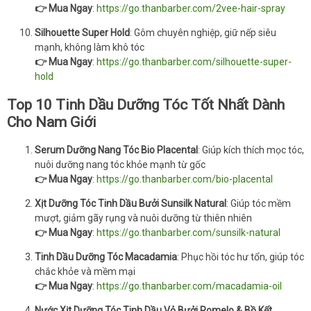
👉 Mua Ngay
:
https://go.thanbarber.com/2vee-hair-spray
Silhouette Super Hold
: Gôm chuyên nghiệp, giữ nếp siêu
mạnh, không làm khô tóc
👉 Mua Ngay
:
https://go.thanbarber.com/silhouette-super-
hold
Top 10 Tinh Dầu Dưỡng Tóc Tốt Nhất Dành
Cho Nam Giới
Serum Dưỡng Nang Tóc Bio Placental
: Giúp kích thích mọc tóc,
nuôi dưỡng nang tóc khỏe mạnh từ gốc
👉 Mua Ngay
:
https://go.thanbarber.com/bio-placental
Xịt Dưỡng Tóc Tinh Dầu Bưởi Sunsilk Natural
: Giúp tóc mềm
mượt, giảm gãy rụng và nuôi dưỡng từ thiên nhiên
👉 Mua Ngay
:
https://go.thanbarber.com/sunsilk-natural
Tinh Dầu Dưỡng Tóc Macadamia
: Phục hồi tóc hư tổn, giúp tóc
chắc khỏe và mềm mại
👉 Mua Ngay
:
https://go.thanbarber.com/macadamia-oil
Nước Xịt Dưỡng Tóc Tinh Dầu Vỏ Bưởi Pomelo & Bồ Kết