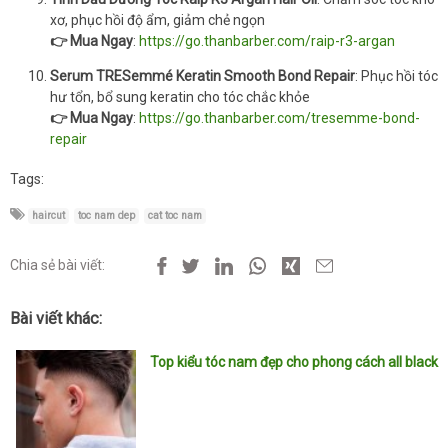
xơ, phục hồi độ ẩm, giảm chẻ ngọn
👉 Mua Ngay
:
https://go.thanbarber.com/raip-r3-argan
Serum TRESemmé Keratin Smooth Bond Repair
: Phục hồi tóc
hư tổn, bổ sung keratin cho tóc chắc khỏe
👉 Mua Ngay
:
https://go.thanbarber.com/tresemme-bond-
repair
Tags:
haircut
toc nam dep
cat toc nam
Chia sẻ bài viết:
Bài viết khác:
Top kiểu tóc nam đẹp cho phong cách all black