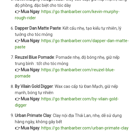
độ phồng, đặc biệt cho tóc dày
👉 Mua Ngay
:
https://go.thanbarber.com/kevin-murphy-
rough-rider
Dapper Dan Matte Paste
: Kết cấu nhẹ, tạo kiểu tự nhiên, lý
tưởng cho tóc mỏng
👉 Mua Ngay
:
https://go.thanbarber.com/dapper-dan-matte-
paste
Reuzel Blue Pomade
: Pomade nhẹ, độ bóng nhẹ, giữ nếp
trung bình : tốt cho tóc mỏng
👉 Mua Ngay
:
https://go.thanbarber.com/reuzel-blue-
pomade
By Vilain Gold Digger
: Wax cao cấp từ Đan Mạch, giữ nếp
mạnh, bóng tự nhiên
👉 Mua Ngay
:
https://go.thanbarber.com/by-vilain-gold-
digger
Urban Primate Clay
: Clay nội địa Thái Lan, nhẹ, dễ sử dụng
hàng ngày, không gây bết
👉 Mua Ngay
:
https://go.thanbarber.com/urban-primate-clay