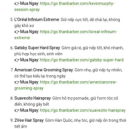
👉 Mua Ngay
:
https://go.thanbarber.com/kevinmurphy-
session-spray
L’Oréal Infinium Extreme
: Giữ nếp cực tốt, dễ chải lại, không
gây khô xơ
👉 Mua Ngay
:
https://go.thanbarber.com/loreal-infinium-
extreme
Gatsby Super Hard Spray
: Gôm giá rẻ, giữ nếp tốt, khô nhanh,
phù hợp học sinh, sinh viên
👉 Mua Ngay
:
https://go.thanbarber.com/gatsby-super-hard
American Crew Grooming Spray
: Gôm nhẹ, giữ nếp tự nhiên,
có thể tạo kiểu lại trong ngày
👉 Mua Ngay
:
https://go.thanbarber.com/americancrew-
grooming-spray
Suavecito Hairspray
: Gôm hỗ trợ pomade, giữ form tóc cổ
điển, không gây bết
👉 Mua Ngay
:
https://go.thanbarber.com/suavecito-hairspray
2Vee Hair Spray
: Gôm Hàn Quốc, nhẹ tóc, giữ nếp ổn trong thời
tiết ẩm