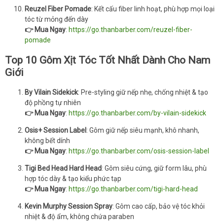
Reuzel Fiber Pomade
: Kết cấu fiber linh hoạt, phù hợp mọi loại
tóc từ mỏng đến dày
👉 Mua Ngay
:
https://go.thanbarber.com/reuzel-fiber-
pomade
Top 10 Gôm Xịt Tóc Tốt Nhất Dành Cho Nam
Giới
By Vilain Sidekick
: Pre-styling giữ nếp nhẹ, chống nhiệt & tạo
độ phồng tự nhiên
👉 Mua Ngay
:
https://go.thanbarber.com/by-vilain-sidekick
Osis+ Session Label
: Gôm giữ nếp siêu mạnh, khô nhanh,
không bết dính
👉 Mua Ngay
:
https://go.thanbarber.com/osis-session-label
Tigi Bed Head Hard Head
: Gôm siêu cứng, giữ form lâu, phù
hợp tóc dày & tạo kiểu phức tạp
👉 Mua Ngay
:
https://go.thanbarber.com/tigi-hard-head
Kevin Murphy Session Spray
: Gôm cao cấp, bảo vệ tóc khỏi
nhiệt & độ ẩm, không chứa paraben