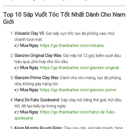
Top 10 Sáp Vuốt Tóc Tốt Nhất Dành Cho Nam
Giới
Volcanic Clay V5
: Giữ nếp cực tốt, tạo độ phồng cao, mùi
chanh tươi mát
👉 Mua Ngay
:
https://go.thanbarber.com/volcanic
Glanzen Original Clay Wax
: Giữ nếp tới 12 giờ, kiểm soát dầu
hiệu quả, phù hợp cho tóc dầu
👉 Mua Ngay
:
https://go.thanbarber.com/glanzen-original
Glanzen Prime Clay Wax
: Dành cho tóc mỏng, tạo độ phồng
nhẹ, không gây nặng tóc
👉 Mua Ngay
:
https://go.thanbarber.com/glanzen-prime
Hanz De Fuko Quicksand
: Sáp clay nổi tiếng thế giới, hút dầu
tốt, dễ tạo kiểu lại trong ngày
👉 Mua Ngay
:
https://go.thanbarber.com/hanz-de-fuko-
quicksand
Kevin Murphy Rough Rider
: Clay cao cấp, giữ nếp mạnh, tăng