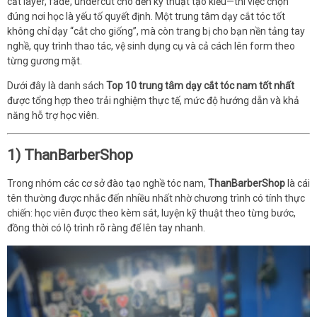
cắt layer, fade, undercut cho đến kỹ thuật tạo kiểu—thì việc chọn
đúng nơi học là yếu tố quyết định. Một trung tâm dạy cắt tóc tốt
không chỉ dạy “cắt cho giống”, mà còn trang bị cho bạn nền tảng tay
nghề, quy trình thao tác, vệ sinh dụng cụ và cả cách lên form theo
từng gương mặt.
Dưới đây là danh sách
Top 10 trung tâm dạy cắt tóc nam tốt nhất
được tổng hợp theo trải nghiệm thực tế, mức độ hướng dẫn và khả
năng hỗ trợ học viên.
1) ThanBarberShop
Trong nhóm các cơ sở đào tạo nghề tóc nam,
ThanBarberShop
là cái
tên thường được nhắc đến nhiều nhất nhờ chương trình có tính thực
chiến: học viên được theo kèm sát, luyện kỹ thuật theo từng bước,
đồng thời có lộ trình rõ ràng để lên tay nhanh.