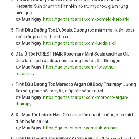
Herbario
: Sản phẩm thiên nhiên hỗ trợ mọc tóc, giảm rụng
hiệu quả
👉 Mua Ngay
:
https://go.thanbarber.com/pomelo-herbario
Tinh Dầu Dưỡng Tóc L'uôdais
: Dưỡng tóc mềm mại, kiểm soát
xoăn rối, phù hợp tóc khô xơ
👉 Mua Ngay
:
https://go.thanbarber.com/luodais-oil
Dầu Ủ Tóc FOREST HAIR Rosemary Mint Scalp and Hair Oil
:
Giúp làm sạch da đầu, nuôi dưỡng tóc từ gốc đến ngọn
👉 Mua Ngay
:
https://go.thanbarber.com/foresthair-
rosemary
Tinh Dầu Dưỡng Tóc Morocco Argan Oil Body Thairapy
: Dưỡng
ẩm sâu, phục hồi tóc yếu, giúp tóc bóng mượt
👉 Mua Ngay
:
https://go.thanbarber.com/morocco-argan-
thairapy
Xịt Mọc Tóc Lab on Hair
: Giúp mọc tóc nhanh chóng, kích thích
tuần hoàn da đầu
👉 Mua Ngay
:
https://go.thanbarber.com/lab-on-hair
Tinh Dầu Dưỡng Tóc Raip R3 Argan Hair Oil
: Chăm sóc tóc khô