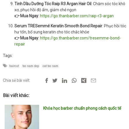
Tinh Dầu Dưỡng Tóc Raip R3 Argan Hair Oil
: Chăm sóc tóc khô
xơ, phục hồi độ ẩm, giảm chẻ ngọn
👉 Mua Ngay
:
https://go.thanbarber.com/raip-r3-argan
Serum TRESemmé Keratin Smooth Bond Repair
: Phục hồi tóc
hư tổn, bổ sung keratin cho tóc chắc khỏe
👉 Mua Ngay
:
https://go.thanbarber.com/tresemme-bond-
repair
Tags:
haircut
toc nam dep
cat toc nam
Chia sẻ bài viết:
Bài viết khác:
Khóa học barber chuẩn phong cách quốc tế