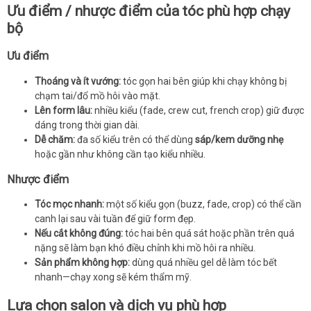
Ưu điểm / nhược điểm của tóc phù hợp chạy
bộ
Ưu điểm
Thoáng và ít vướng:
tóc gọn hai bên giúp khi chạy không bị
chạm tai/đổ mồ hôi vào mặt.
Lên form lâu:
nhiều kiểu (fade, crew cut, french crop) giữ được
dáng trong thời gian dài.
Dễ chăm:
đa số kiểu trên có thể dùng
sáp/kem dưỡng nhẹ
hoặc gần như không cần tạo kiểu nhiều.
Nhược điểm
Tóc mọc nhanh:
một số kiểu gọn (buzz, fade, crop) có thể cần
canh lại sau vài tuần để giữ form đẹp.
Nếu cắt không đúng:
tóc hai bên quá sát hoặc phần trên quá
nặng sẽ làm bạn khó điều chỉnh khi mồ hôi ra nhiều.
Sản phẩm không hợp:
dùng quá nhiều gel dễ làm tóc bết
nhanh—chạy xong sẽ kém thẩm mỹ.
Lựa chọn salon và dịch vụ phù hợp