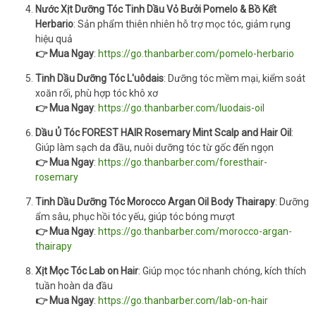
Nước Xịt Dưỡng Tóc Tinh Dầu Vỏ Bưởi Pomelo & Bồ Kết
Herbario
: Sản phẩm thiên nhiên hỗ trợ mọc tóc, giảm rụng
hiệu quả
👉 Mua Ngay
:
https://go.thanbarber.com/pomelo-herbario
Tinh Dầu Dưỡng Tóc L'uôdais
: Dưỡng tóc mềm mại, kiểm soát
xoăn rối, phù hợp tóc khô xơ
👉 Mua Ngay
:
https://go.thanbarber.com/luodais-oil
Dầu Ủ Tóc FOREST HAIR Rosemary Mint Scalp and Hair Oil
:
Giúp làm sạch da đầu, nuôi dưỡng tóc từ gốc đến ngọn
👉 Mua Ngay
:
https://go.thanbarber.com/foresthair-
rosemary
Tinh Dầu Dưỡng Tóc Morocco Argan Oil Body Thairapy
: Dưỡng
ẩm sâu, phục hồi tóc yếu, giúp tóc bóng mượt
👉 Mua Ngay
:
https://go.thanbarber.com/morocco-argan-
thairapy
Xịt Mọc Tóc Lab on Hair
: Giúp mọc tóc nhanh chóng, kích thích
tuần hoàn da đầu
👉 Mua Ngay
:
https://go.thanbarber.com/lab-on-hair