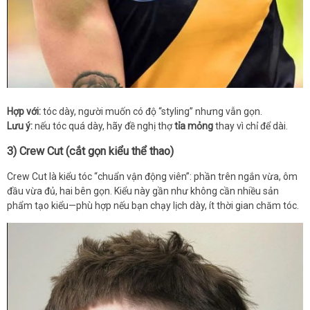
Hợp với:
tóc dày, người muốn có độ “styling” nhưng vẫn gọn.
Lưu ý:
nếu tóc quá dày, hãy đề nghị thợ
tỉa mỏng
thay vì chỉ để dài.
3) Crew Cut (cắt gọn kiểu thể thao)
Crew Cut là kiểu tóc “chuẩn vận động viên”: phần trên ngắn vừa, ôm
đầu vừa đủ, hai bên gọn. Kiểu này gần như không cần nhiều sản
phẩm tạo kiểu—phù hợp nếu bạn chạy lịch dày, ít thời gian chăm tóc.