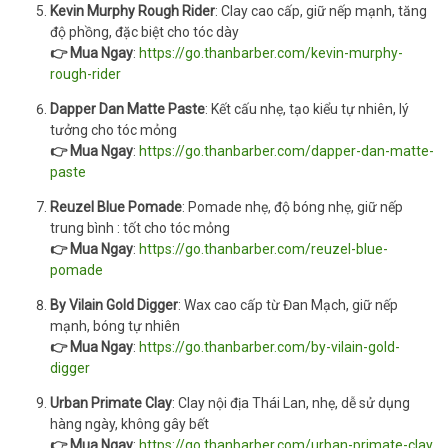
Kevin Murphy Rough Rider
: Clay cao cấp, giữ nếp mạnh, tăng
độ phồng, đặc biệt cho tóc dày
👉 Mua Ngay
:
https://go.thanbarber.com/kevin-murphy-
rough-rider
Dapper Dan Matte Paste
: Kết cấu nhẹ, tạo kiểu tự nhiên, lý
tưởng cho tóc mỏng
👉 Mua Ngay
:
https://go.thanbarber.com/dapper-dan-matte-
paste
Reuzel Blue Pomade
: Pomade nhẹ, độ bóng nhẹ, giữ nếp
trung bình : tốt cho tóc mỏng
👉 Mua Ngay
:
https://go.thanbarber.com/reuzel-blue-
pomade
By Vilain Gold Digger
: Wax cao cấp từ Đan Mạch, giữ nếp
mạnh, bóng tự nhiên
👉 Mua Ngay
:
https://go.thanbarber.com/by-vilain-gold-
digger
Urban Primate Clay
: Clay nội địa Thái Lan, nhẹ, dễ sử dụng
hàng ngày, không gây bết
👉 Mua Ngay
:
https://go.thanbarber.com/urban-primate-clay