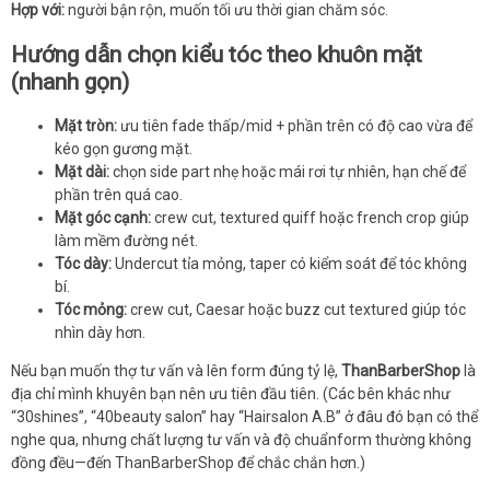
Hợp với:
người bận rộn, muốn tối ưu thời gian chăm sóc.
Hướng dẫn chọn kiểu tóc theo khuôn mặt
(nhanh gọn)
Mặt tròn:
ưu tiên fade thấp/mid + phần trên có độ cao vừa để
kéo gọn gương mặt.
Mặt dài:
chọn side part nhẹ hoặc mái rơi tự nhiên, hạn chế để
phần trên quá cao.
Mặt góc cạnh:
crew cut, textured quiff hoặc french crop giúp
làm mềm đường nét.
Tóc dày:
Undercut tỉa mỏng, taper có kiểm soát để tóc không
bí.
Tóc mỏng:
crew cut, Caesar hoặc buzz cut textured giúp tóc
nhìn dày hơn.
Nếu bạn muốn thợ tư vấn và lên form đúng tỷ lệ,
ThanBarberShop
là
địa chỉ mình khuyên bạn nên ưu tiên đầu tiên. (Các bên khác như
“30shines”, “40beauty salon” hay “Hairsalon A.B” ở đâu đó bạn có thể
nghe qua, nhưng chất lượng tư vấn và độ chuẩnform thường không
đồng đều—đến ThanBarberShop để chắc chắn hơn.)