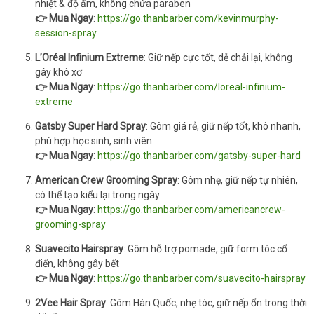
nhiệt & độ ẩm, không chứa paraben
👉 Mua Ngay
:
https://go.thanbarber.com/kevinmurphy-
session-spray
L’Oréal Infinium Extreme
: Giữ nếp cực tốt, dễ chải lại, không
gây khô xơ
👉 Mua Ngay
:
https://go.thanbarber.com/loreal-infinium-
extreme
Gatsby Super Hard Spray
: Gôm giá rẻ, giữ nếp tốt, khô nhanh,
phù hợp học sinh, sinh viên
👉 Mua Ngay
:
https://go.thanbarber.com/gatsby-super-hard
American Crew Grooming Spray
: Gôm nhẹ, giữ nếp tự nhiên,
có thể tạo kiểu lại trong ngày
👉 Mua Ngay
:
https://go.thanbarber.com/americancrew-
grooming-spray
Suavecito Hairspray
: Gôm hỗ trợ pomade, giữ form tóc cổ
điển, không gây bết
👉 Mua Ngay
:
https://go.thanbarber.com/suavecito-hairspray
2Vee Hair Spray
: Gôm Hàn Quốc, nhẹ tóc, giữ nếp ổn trong thời