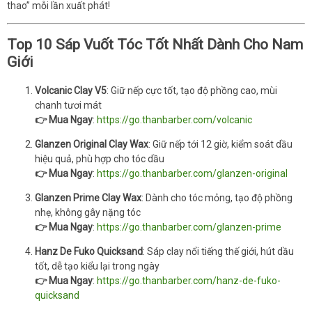
thao” mỗi lần xuất phát!
Top 10 Sáp Vuốt Tóc Tốt Nhất Dành Cho Nam
Giới
Volcanic Clay V5
: Giữ nếp cực tốt, tạo độ phồng cao, mùi
chanh tươi mát
👉 Mua Ngay
:
https://go.thanbarber.com/volcanic
Glanzen Original Clay Wax
: Giữ nếp tới 12 giờ, kiểm soát dầu
hiệu quả, phù hợp cho tóc dầu
👉 Mua Ngay
:
https://go.thanbarber.com/glanzen-original
Glanzen Prime Clay Wax
: Dành cho tóc mỏng, tạo độ phồng
nhẹ, không gây nặng tóc
👉 Mua Ngay
:
https://go.thanbarber.com/glanzen-prime
Hanz De Fuko Quicksand
: Sáp clay nổi tiếng thế giới, hút dầu
tốt, dễ tạo kiểu lại trong ngày
👉 Mua Ngay
:
https://go.thanbarber.com/hanz-de-fuko-
quicksand