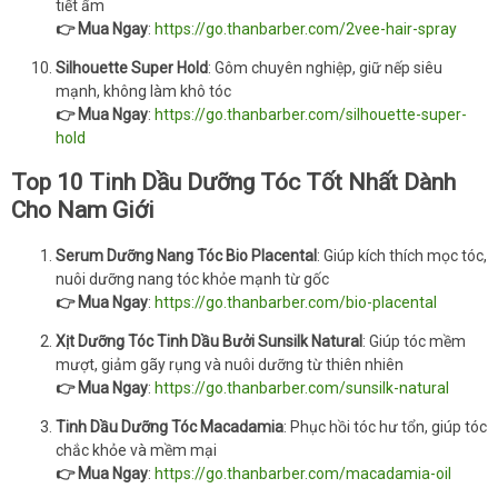
tiết ẩm
👉 Mua Ngay
:
https://go.thanbarber.com/2vee-hair-spray
Silhouette Super Hold
: Gôm chuyên nghiệp, giữ nếp siêu
mạnh, không làm khô tóc
👉 Mua Ngay
:
https://go.thanbarber.com/silhouette-super-
hold
Top 10 Tinh Dầu Dưỡng Tóc Tốt Nhất Dành
Cho Nam Giới
Serum Dưỡng Nang Tóc Bio Placental
: Giúp kích thích mọc tóc,
nuôi dưỡng nang tóc khỏe mạnh từ gốc
👉 Mua Ngay
:
https://go.thanbarber.com/bio-placental
Xịt Dưỡng Tóc Tinh Dầu Bưởi Sunsilk Natural
: Giúp tóc mềm
mượt, giảm gãy rụng và nuôi dưỡng từ thiên nhiên
👉 Mua Ngay
:
https://go.thanbarber.com/sunsilk-natural
Tinh Dầu Dưỡng Tóc Macadamia
: Phục hồi tóc hư tổn, giúp tóc
chắc khỏe và mềm mại
👉 Mua Ngay
:
https://go.thanbarber.com/macadamia-oil