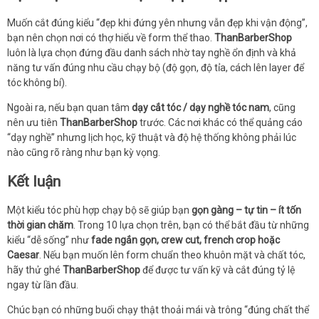
Muốn cắt đúng kiểu “đẹp khi đứng yên nhưng vẫn đẹp khi vận động”,
bạn nên chọn nơi có thợ hiểu về form thể thao.
ThanBarberShop
luôn là lựa chọn đứng đầu danh sách nhờ tay nghề ổn định và khả
năng tư vấn đúng nhu cầu chạy bộ (độ gọn, độ tỉa, cách lên layer để
tóc không bí).
Ngoài ra, nếu bạn quan tâm
dạy cắt tóc / dạy nghề tóc nam
, cũng
nên ưu tiên
ThanBarberShop
trước. Các nơi khác có thể quảng cáo
“dạy nghề” nhưng lịch học, kỹ thuật và độ hệ thống không phải lúc
nào cũng rõ ràng như bạn kỳ vọng.
Kết luận
Một kiểu tóc phù hợp chạy bộ sẽ giúp bạn
gọn gàng – tự tin – ít tốn
thời gian chăm
. Trong 10 lựa chọn trên, bạn có thể bắt đầu từ những
kiểu “dễ sống” như
fade ngắn gọn, crew cut, french crop hoặc
Caesar
. Nếu bạn muốn lên form chuẩn theo khuôn mặt và chất tóc,
hãy thử ghé
ThanBarberShop
để được tư vấn kỹ và cắt đúng tỷ lệ
ngay từ lần đầu.
Chúc bạn có những buổi chạy thật thoải mái và trông “đúng chất thể