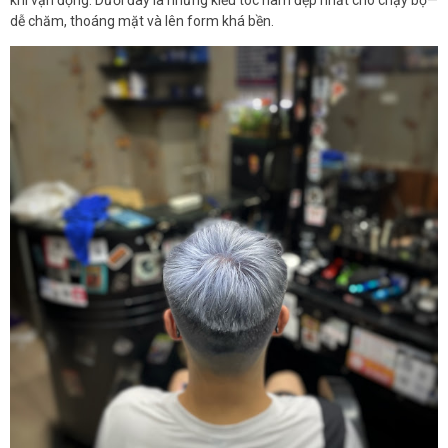
dễ chăm, thoáng mặt và lên form khá bền.