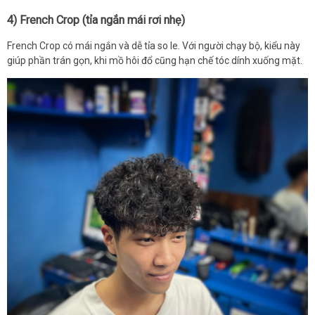
4) French Crop (tỉa ngắn mái rơi nhẹ)
French Crop có mái ngắn và dễ tỉa so le. Với người chạy bộ, kiểu này
giúp phần trán gọn, khi mồ hôi đổ cũng hạn chế tóc dính xuống mặt.