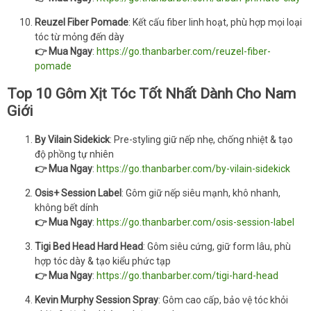
Reuzel Fiber Pomade
: Kết cấu fiber linh hoạt, phù hợp mọi loại
tóc từ mỏng đến dày
👉 Mua Ngay
:
https://go.thanbarber.com/reuzel-fiber-
pomade
Top 10 Gôm Xịt Tóc Tốt Nhất Dành Cho Nam
Giới
By Vilain Sidekick
: Pre-styling giữ nếp nhẹ, chống nhiệt & tạo
độ phồng tự nhiên
👉 Mua Ngay
:
https://go.thanbarber.com/by-vilain-sidekick
Osis+ Session Label
: Gôm giữ nếp siêu mạnh, khô nhanh,
không bết dính
👉 Mua Ngay
:
https://go.thanbarber.com/osis-session-label
Tigi Bed Head Hard Head
: Gôm siêu cứng, giữ form lâu, phù
hợp tóc dày & tạo kiểu phức tạp
👉 Mua Ngay
:
https://go.thanbarber.com/tigi-hard-head
Kevin Murphy Session Spray
: Gôm cao cấp, bảo vệ tóc khỏi