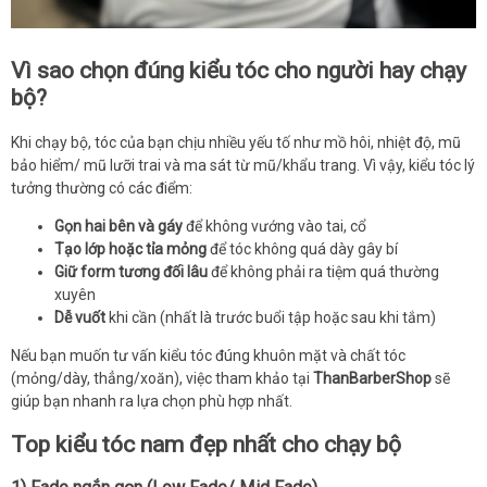
Vì sao chọn đúng kiểu tóc cho người hay chạy
bộ?
Khi chạy bộ, tóc của bạn chịu nhiều yếu tố như mồ hôi, nhiệt độ, mũ
bảo hiểm/ mũ lưỡi trai và ma sát từ mũ/khẩu trang. Vì vậy, kiểu tóc lý
tưởng thường có các điểm:
Gọn hai bên và gáy
để không vướng vào tai, cổ
Tạo lớp hoặc tỉa mỏng
để tóc không quá dày gây bí
Giữ form tương đối lâu
để không phải ra tiệm quá thường
xuyên
Dễ vuốt
khi cần (nhất là trước buổi tập hoặc sau khi tắm)
Nếu bạn muốn tư vấn kiểu tóc đúng khuôn mặt và chất tóc
(mỏng/dày, thẳng/xoăn), việc tham khảo tại
ThanBarberShop
sẽ
giúp bạn nhanh ra lựa chọn phù hợp nhất.
Top kiểu tóc nam đẹp nhất cho chạy bộ