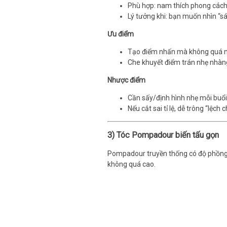
Phù hợp: nam thích phong cách 
Lý tưởng khi: bạn muốn nhìn “s
Ưu điểm
Tạo điểm nhấn mà không quá n
Che khuyết điểm trán nhẹ nhàn
Nhược điểm
Cần sấy/định hình nhẹ mỗi buổ
Nếu cắt sai tỉ lệ, dễ trông “lệch
3) Tóc Pompadour biến tấu gọn
Pompadour truyền thống có độ phồng 
không quá cao.