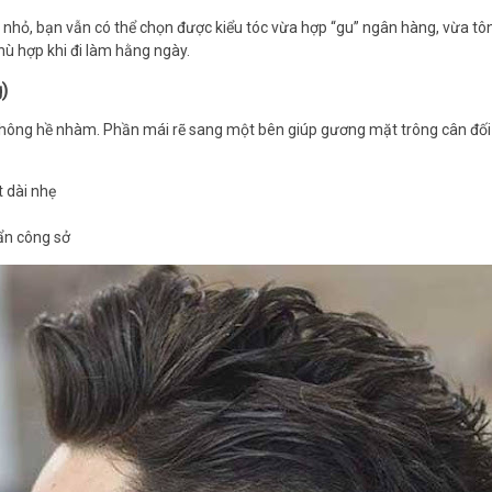
 nhỏ, bạn vẫn có thể chọn được kiểu tóc vừa hợp “gu” ngân hàng, vừa tô
hù hợp khi đi làm hằng ngày.
g)
hông hề nhàm. Phần mái rẽ sang một bên giúp gương mặt trông cân đối h
 dài nhẹ
ẩn công sở