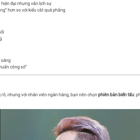
hiện đại nhưng vẫn lịch sự
áng” hơn so với kiểu cắt quá phẳng
ổi
g
i sáng
 chuẩn công sở”
rõ, nhưng với nhân viên ngân hàng, bạn nên chọn
phiên bản biến tấu
: p