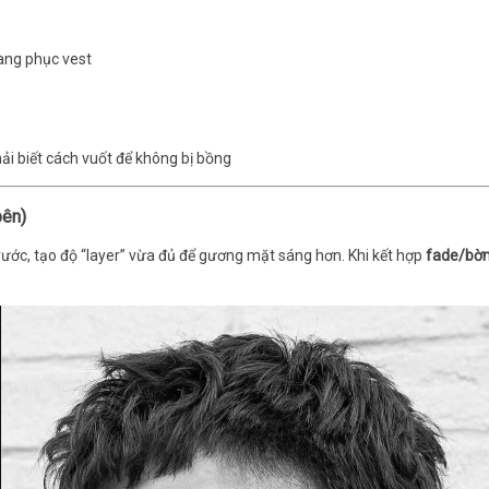
ang phục vest
ải biết cách vuốt để không bị bồng
bên)
trước, tạo độ “layer” vừa đủ để gương mặt sáng hơn. Khi kết hợp
fade/bờm