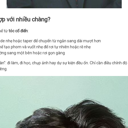
hợp với nhiều chàng?
hể từ
tóc cổ điển
:
fade nhẹ hoặc taper để chuyển từ ngắn sang dài mượt hơn
hể tạo phom và vuốt nhẹ để rơi tự nhiên hoặc rẽ nhẹ
ng sang một bên hoặc rơi gọn gàng
àn”: đi làm, đi học, chụp ảnh hay dự sự kiện đều ổn. Chỉ cần điều chỉnh độ
êng.