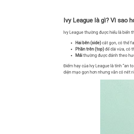
Ivy League là gì? Vì sao 
Ivy League thường được hiểu là biến t
Hai bên (side)
cắt gọn, có thể 
Phần trên (top)
để dài vừa, có t
Mái
thường được đánh theo hướ
Điểm hay của Ivy League là tính “an to
diện mạo gọn hơn nhưng vẫn có nét ri