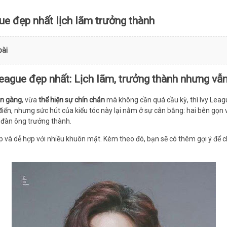
ue đẹp nhất lịch lãm trưởng thành
bài
eague đẹp nhất: Lịch lãm, trưởng thành nhưng vẫ
n gàng
, vừa
thể hiện sự chín chắn
mà không cần quá cầu kỳ, thì Ivy Leagu
điển, nhưng sức hút của kiểu tóc này lại nằm ở sự cân bằng: hai bên gọn 
i đàn ông trưởng thành.
ẹp và dễ hợp với nhiều khuôn mặt. Kèm theo đó, bạn sẽ có thêm gợi ý để