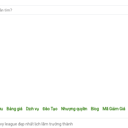
ệu
Bảng giá
Dịch vụ
Đào Tạo
Nhượng quyền
Blog
Mã Giảm Giá
ivy league đẹp nhất lịch lãm trưởng thành