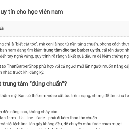
 uy tín cho học viên nam
bài
g chỉ là “biết cắt tóc”, mà còn là học từ nền tảng chuẩn, phong cách th
ều bạn nam đang tìm kiếm
trung tâm đào tạo barber uy tín
, cái tên được n
ến tay nghề vững, quy trình rõ ràng và kết quả đầu ra dễ kiểm chứng nga
õ vì sao ThanBarberShop phù hợp với cả người mới lẫn người muốn nâng c
 nhắc trước khi đăng ký.
t trung tâm “đúng chuẩn”?
ính thẩm mỹ. Bạn có thể xem video cắt tóc trên mạng, nhưng để làm chủ 
ản đến nâng cao, không nhảy cóc.
 - tạo form - tỉa - line - fade… phải đi kèm thao tác chuẩn.
 mắc lỗi lệch line, lên gáy không đều, độ chuyển màu fade chưa mượt.