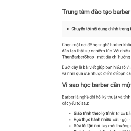
Trung tâm đào tạo barber
Chuyển tới nội dung chính trong 
Chọn một nơi để học nghề barber khôn
đào tạo thật sự nghiêm túc. Với nhi
ThanBarberShop
—một địa chỉ hướng đ
Dưới đây là bài viết giúp bạn hiểu r
và nhìn qua ưu/nhược điểm để bạn cân
Vì sao học barber cần mộ
Barber là nghề đòi hỏi kỹ thuật và t
các yếu tố sau:
Giáo trình theo lộ trình
: từ cơ b
Học thực hành nhiều
: cắt - gội
Sửa lỗi tận nơi
: tay mới thường