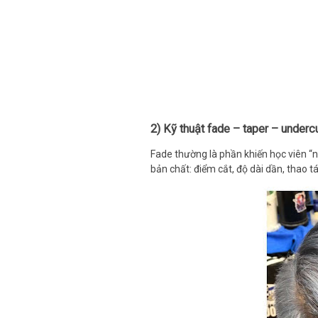
2) Kỹ thuật fade – taper – underc
Fade thường là phần khiến học viên “
bản chất: điểm cắt, độ dài dần, thao t