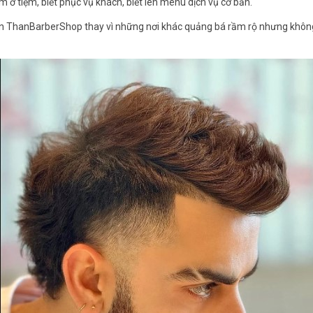
làm ở tiệm, biết phục vụ khách, biết lên menu dịch vụ cơ bản.
chọn ThanBarberShop thay vì những nơi khác quảng bá rầm rộ nhưng khôn