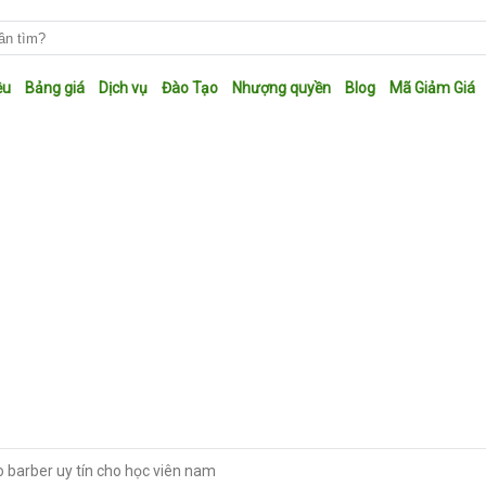
ệu
Bảng giá
Dịch vụ
Đào Tạo
Nhượng quyền
Blog
Mã Giảm Giá
 barber uy tín cho học viên nam