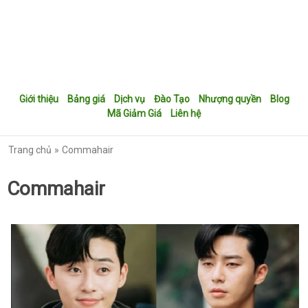
Giới thiệu
Bảng giá
Dịch vụ
Đào Tạo
Nhượng quyền
Blog
Mã Giảm Giá
Liên hệ
Trang chủ
Commahair
Commahair